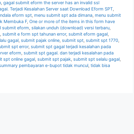
n
,
gagal submit eform the server has an invalid ssl
agal. Terjadi Kesalahan Server saat Download Eform SPT
,
ndala eform spt
,
menu submit spt ada dimana
,
menu submit
uk Membuka F
,
One or more of the items in this form have
 submit eform
,
silakan unduh (download) versi terbaru
,
,
submit e form spt tahunan error
,
submit eform gagal
,
alu gagal
,
submit pajak online
,
submit spt
,
submit spt 1770
,
ubmit spt error
,
submit spt gagal terjadi kesalahan pada
erver eform
,
submit spt gagal. dan terjadi kesalahan pada
t spt online gagal
,
submit spt pajak
,
submit spt selalu gagal
,
summary pembayaran e-bupot tidak muncul
,
tidak bisa