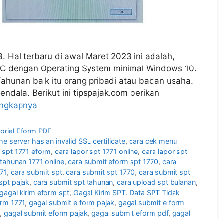
3. Hal terbaru di awal Maret 2023 ini adalah,
PC dengan Operating System minimal Windows 10.
hunan baik itu orang pribadi atau badan usaha.
endala. Berikut ini tipspajak.com berikan
engkapnya
torial Eform PDF
e server has an invalid SSL certificate
,
cara cek menu
r spt 1771 eform
,
cara lapor spt 1771 online
,
cara lapor spt
 tahunan 1771 online
,
cara submit eform spt 1770
,
cara
71
,
cara submit spt
,
cara submit spt 1770
,
cara submit spt
spt pajak
,
cara submit spt tahunan
,
cara upload spt bulanan
,
gagal kirim eform spt
,
Gagal Kirim SPT. Data SPT Tidak
orm 1771
,
gagal submit e form pajak
,
gagal submit e form
,
gagal submit eform pajak
,
gagal submit eform pdf
,
gagal