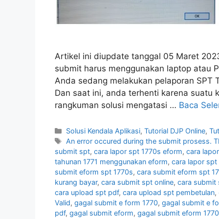
Artikel ini diupdate tanggal 05 Maret 202
submit harus menggunakan laptop atau 
Anda sedang melakukan pelaporan SPT Ta
Dan saat ini, anda terhenti karena suatu k
rangkuman solusi mengatasi …
Baca Sel
Kategori
Solusi Kendala Aplikasi
,
Tutorial DJP Online
,
Tu
Tag
An error occured during the submit prosess. Th
submit spt
,
cara lapor spt 1770s eform
,
cara lapo
tahunan 1771 menggunakan eform
,
cara lapor spt
submit eform spt 1770s
,
cara submit eform spt 17
kurang bayar
,
cara submit spt online
,
cara submit 
cara upload spt pdf
,
cara upload spt pembetulan
,
Valid
,
gagal submit e form 1770
,
gagal submit e f
pdf
,
gagal submit eform
,
gagal submit eform 1770