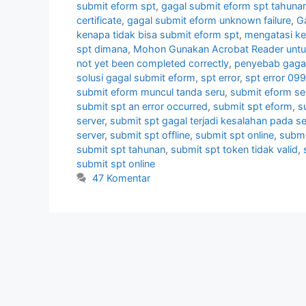
submit eform spt
,
gagal submit eform spt tahuna
certificate
,
gagal submit eform unknown failure
,
G
kenapa tidak bisa submit eform spt
,
mengatasi ke
spt dimana
,
Mohon Gunakan Acrobat Reader unt
not yet been completed correctly
,
penyebab gagal
solusi gagal submit eform
,
spt error
,
spt error 099
submit eform muncul tanda seru
,
submit eform sel
submit spt an error occurred
,
submit spt eform
,
s
server
,
submit spt gagal terjadi kesalahan pada s
server
,
submit spt offline
,
submit spt online
,
submi
submit spt tahunan
,
submit spt token tidak valid
,
submit spt online
47 Komentar