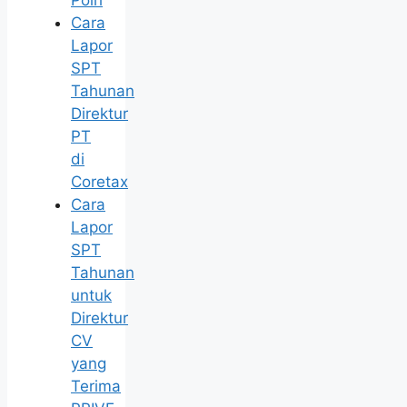
Polri
Cara
Lapor
SPT
Tahunan
Direktur
PT
di
Coretax
Cara
Lapor
SPT
Tahunan
untuk
Direktur
CV
yang
Terima