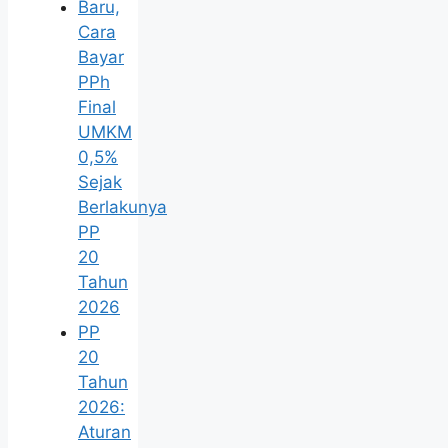
Baru,
Cara
Bayar
PPh
Final
UMKM
0,5%
Sejak
Berlakunya
PP
20
Tahun
2026
PP
20
Tahun
2026:
Aturan