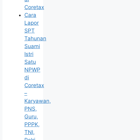
Coretax
Cara
Lapor
SPT
Tahunan
Suami
Istri
Satu
NPWP
di
Coretax
–
Karyawan,
PNS,
Guru,
PPPK,
TNI,