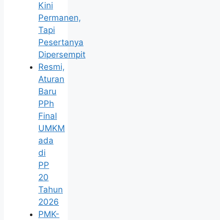
Kini
Permanen,
Tapi
Pesertanya
Dipersempit
Resmi,
Aturan
Baru
PPh
Final
UMKM
ada
di
PP
20
Tahun
2026
PMK-