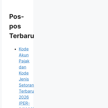
Pos-
pos
Terbaru
Kode
Akun
Pajak
dan
Kode
Jenis
Setoran
Terbaru
2026
(PER-