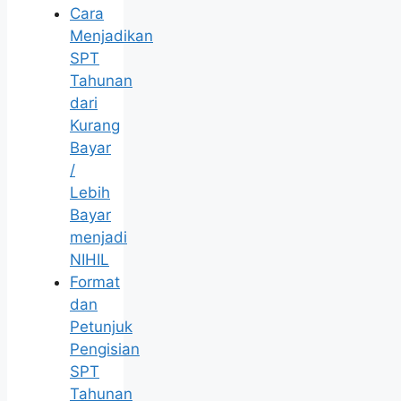
Cara
Menjadikan
SPT
Tahunan
dari
Kurang
Bayar
/
Lebih
Bayar
menjadi
NIHIL
Format
dan
Petunjuk
Pengisian
SPT
Tahunan