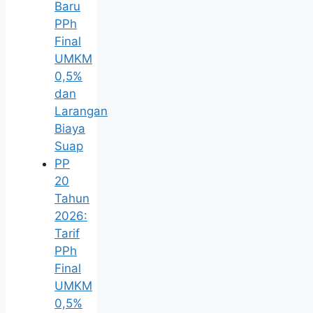
Baru
PPh
Final
UMKM
0,5%
dan
Larangan
Biaya
Suap
PP
20
Tahun
2026:
Tarif
PPh
Final
UMKM
0,5%