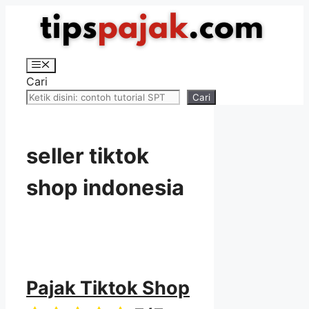
Langsung
ke
isi
Menu
Cari
Cari
seller tiktok
shop indonesia
Pajak Tiktok Shop