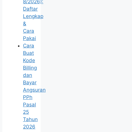
8/2026):
Daftar
Lengkap
&
Cara
Pakai
Cara
Buat
Kode
Billing
dan
Bayar
Angsuran
PPh
Pasal
25
Tahun
2026