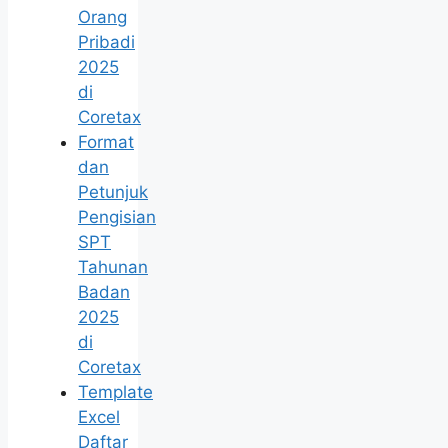
Orang
Pribadi
2025
di
Coretax
Format
dan
Petunjuk
Pengisian
SPT
Tahunan
Badan
2025
di
Coretax
Template
Excel
Daftar