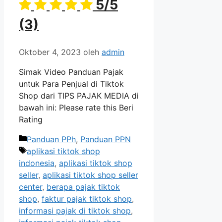
5/5
(3)
Oktober 4, 2023
oleh
admin
Simak Video Panduan Pajak
untuk Para Penjual di Tiktok
Shop dari TIPS PAJAK MEDIA di
bawah ini: Please rate this Beri
Rating
Kategori
Panduan PPh
,
Panduan PPN
Tag
aplikasi tiktok shop
indonesia
,
aplikasi tiktok shop
seller
,
aplikasi tiktok shop seller
center
,
berapa pajak tiktok
shop
,
faktur pajak tiktok shop
,
informasi pajak di tiktok shop
,