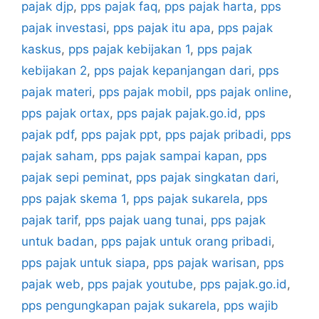
pajak djp
,
pps pajak faq
,
pps pajak harta
,
pps
pajak investasi
,
pps pajak itu apa
,
pps pajak
kaskus
,
pps pajak kebijakan 1
,
pps pajak
kebijakan 2
,
pps pajak kepanjangan dari
,
pps
pajak materi
,
pps pajak mobil
,
pps pajak online
,
pps pajak ortax
,
pps pajak pajak.go.id
,
pps
pajak pdf
,
pps pajak ppt
,
pps pajak pribadi
,
pps
pajak saham
,
pps pajak sampai kapan
,
pps
pajak sepi peminat
,
pps pajak singkatan dari
,
pps pajak skema 1
,
pps pajak sukarela
,
pps
pajak tarif
,
pps pajak uang tunai
,
pps pajak
untuk badan
,
pps pajak untuk orang pribadi
,
pps pajak untuk siapa
,
pps pajak warisan
,
pps
pajak web
,
pps pajak youtube
,
pps pajak.go.id
,
pps pengungkapan pajak sukarela
,
pps wajib