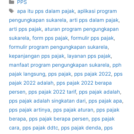
Kategori
PPS
Tag
apa itu pps dalam pajak
,
aplikasi program
pengungkapan sukarela
,
arti pps dalam pajak
,
arti pps pajak
,
aturan program pengungkapan
sukarela
,
form pps pajak
,
formulir pps pajak
,
formulir program pengungkapan sukarela
,
kepanjangan pps pajak
,
layanan pps pajak
,
manfaat program pengungkapan sukarela
,
pph
pajak langsung
,
pps pajak
,
pps pajak 2022
,
pps
pajak 2022 adalah
,
pps pajak 2022 berapa
persen
,
pps pajak 2022 tarif
,
pps pajak adalah
,
pps pajak adalah singkatan dari
,
pps pajak apa
,
pps pajak artinya
,
pps pajak aturan
,
pps pajak
berapa
,
pps pajak berapa persen
,
pps pajak
cara
,
pps pajak ddtc
,
pps pajak denda
,
pps