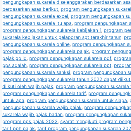
pengungkapan sukarela diselenggarakan berdasarkan asa
berdasarkan asas berikut
,
program pengungkapan sukarel
pengungkapan sukarela excel
,
program pengungkapan suk
pengungkapan sukarela itu apa
,
program pengungkapan su
program pengungkapan sukarela kebijakan 1
,
program pen
sukarela kebijakan untuk pelaporan spt terakhir tahun
,
pr
pengungkapan sukarela online
,
program pengungkapan suk
program pengungkapan sukarela pajak
,
program pengungk
pajak.go.id
,
program pengungkapan sukarela pdf
,
progra
pps adalah
,
program pengungkapan sukarela ppt
,
progra
pengungkapan sukarela sanksi
,
program pengungkapan su
program pengungkapan sukarela tahun 2022 dapat diikuti
diikuti oleh wajib pajak
,
program pengungkapan sukarela ta
program pengungkapan sukarela tarif
,
program pengungka
untuk apa
,
program pengungkapan sukarela untuk siapa
,
pengungkapan sukarela wajib pajak
,
program pengungkapa
sukarela wajib pajak badan
,
program pengungkapan sukare
program pps pajak 2022
,
syarat mengikuti program peng
tarif pph pajak
,
tarif program pengungkapan sukarela 20