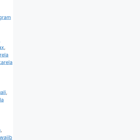
gram
m
ax
,
rela
arela
ali
,
la
a
,
wajib