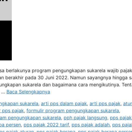
masa berlakunya program pengungkapan sukarela wajib paja
akan berakhir pada 30 Juni 2022. Namun sayangnya hingga s
ungkapan sukarela dan bagaimana cara mengikutinya. Ten
n …
Baca Selengkapnya
ngkapan sukarela
,
arti pps dalam pajak
,
arti pps pajak
,
atu
r pps pajak
,
formulir program pengungkapan sukarela
,
ram pengungkapan sukarela
,
pph pajak langsung
,
pps pajak
pa persen
,
pps pajak 2022 tarif
,
pps pajak adalah
,
pps paja
ps pajak aturan
,
pps pajak berapa
,
pps pajak berapa perse