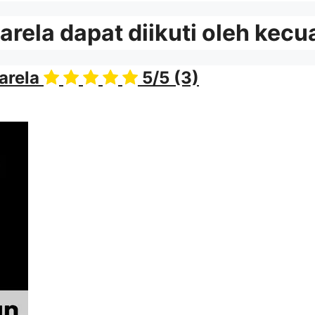
ela dapat diikuti oleh kecua
arela
5/5
(3)