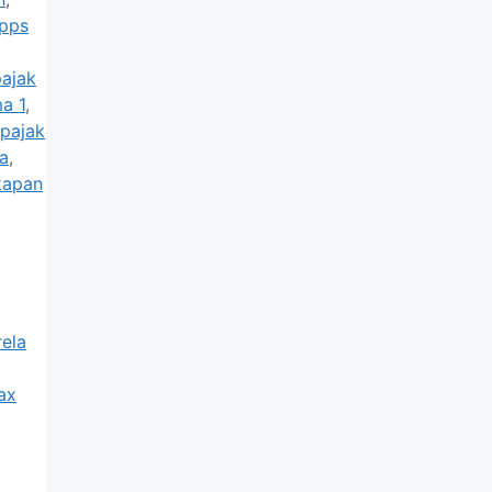
pps
pajak
a 1
,
pajak
a
,
kapan
ela
ax