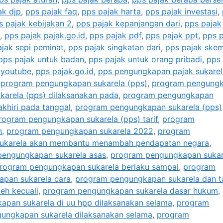
ak djp
,
pps pajak faq
,
pps pajak harta
,
pps pajak investasi
,
s pajak kebijakan 2
,
pps pajak kepanjangan dari
,
pps pajak
,
pps pajak pajak.go.id
,
pps pajak pdf
,
pps pajak ppt
,
pps 
jak sepi peminat
,
pps pajak singkatan dari
,
pps pajak skem
pps pajak untuk badan
,
pps pajak untuk orang pribadi
,
pps 
 youtube
,
pps pajak.go.id
,
pps pengungkapan pajak sukarel
,
program pengungkapan sukarela (pps)
,
program pengung
arela (pps) dilaksanakan pada
,
program pengungkapan
akhiri pada tanggal
,
program pengungkapan sukarela (pps)
rogram pengungkapan sukarela (pps) tarif
,
program
n
,
program pengungkapan sukarela 2022
,
program
ukarela akan membantu menambah pendapatan negara
,
pengungkapan sukarela asas
,
program pengungkapan sukar
rogram pengungkapan sukarela berlaku sampai
,
program
pan sukarela cara
,
program pengungkapan sukarela dan t
eh kecuali
,
program pengungkapan sukarela dasar hukum
,
pan sukarela di uu hpp dilaksanakan selama
,
program
ungkapan sukarela dilaksanakan selama
,
program