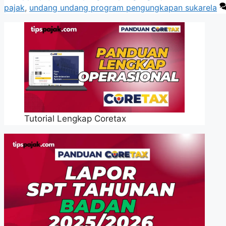
pajak
,
undang undang program pengungkapan sukarela
Tutorial Lengkap Coretax