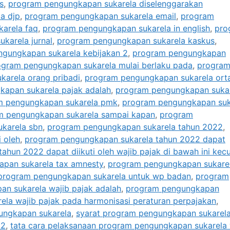
s
,
program pengungkapan sukarela diselenggarakan
a djp
,
program pengungkapan sukarela email
,
program
arela faq
,
program pengungkapan sukarela in english
,
pro
karela jurnal
,
program pengungkapan sukarela kaskus
,
gungkapan sukarela kebijakan 2
,
program pengungkapan
ogram pengungkapan sukarela mulai berlaku pada
,
progra
arela orang pribadi
,
program pengungkapan sukarela ort
apan sukarela pajak adalah
,
program pengungkapan suka
m pengungkapan sukarela pmk
,
program pengungkapan suk
m pengungkapan sukarela sampai kapan
,
program
karela sbn
,
program pengungkapan sukarela tahun 2022
,
 oleh
,
program pengungkapan sukarela tahun 2022 dapat
hun 2022 dapat diikuti oleh wajib pajak di bawah ini kecu
pan sukarela tax amnesty
,
program pengungkapan sukare
program pengungkapan sukarela untuk wp badan
,
program
n sukarela wajib pajak adalah
,
program pengungkapan
la wajib pajak pada harmonisasi peraturan perpajakan
,
ungkapan sukarela
,
syarat program pengungkapan sukarel
22
,
tata cara pelaksanaan program pengungkapan sukarela 