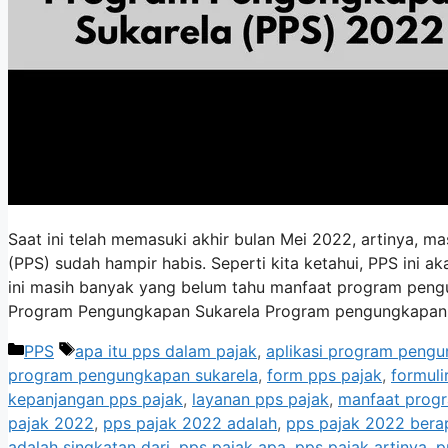
Saat ini telah memasuki akhir bulan Mei 2022, artinya, 
(PPS) sudah hampir habis. Seperti kita ketahui, PPS ini 
ini masih banyak yang belum tahu manfaat program peng
Program Pengungkapan Sukarela Program pengungkapa
Kategori
Tag
PPS
apa itu pps dalam pajak
,
aplikasi program pengu
program pengungkapan sukarela
,
form pps pajak
,
formuli
kepanjangan pps pajak
,
layanan pps pajak
,
manfaat prog
pajak 2022
,
pps pajak 2022 adalah
,
pps pajak 2022 bera
adalah singkatan dari
,
pps pajak apa
,
pps pajak artinya
,
p