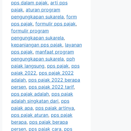
pps dalam pajak
,
arti pps
pajak
,
aturan program
pengungkapan sukarela
,
form
pps pajak
,
formulir pps pajak
,
formulir program
pengungkapan sukarela
,
kepanjangan pps pajak
,
layanan
pps pajak
,
manfaat program
pengungkapan sukarela
,
pph
pajak langsung
,
pps pajak
,
pps
pajak 2022
,
pps pajak 2022
adalah
,
pps pajak 2022 berapa
persen
,
pps pajak 2022 tarif
,
pps pajak adalah
,
pps pajak
adalah singkatan dari
,
pps
pajak apa
,
pps pajak artinya
,
pps pajak aturan
,
pps pajak
berapa
,
pps pajak berapa
persen
,
pps pajak cara
,
pps