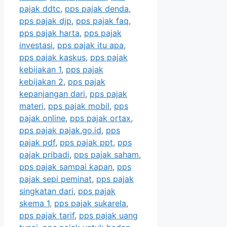
pajak ddtc
,
pps pajak denda
,
pps pajak djp
,
pps pajak faq
,
pps pajak harta
,
pps pajak
investasi
,
pps pajak itu apa
,
pps pajak kaskus
,
pps pajak
kebijakan 1
,
pps pajak
kebijakan 2
,
pps pajak
kepanjangan dari
,
pps pajak
materi
,
pps pajak mobil
,
pps
pajak online
,
pps pajak ortax
,
pps pajak pajak.go.id
,
pps
pajak pdf
,
pps pajak ppt
,
pps
pajak pribadi
,
pps pajak saham
,
pps pajak sampai kapan
,
pps
pajak sepi peminat
,
pps pajak
singkatan dari
,
pps pajak
skema 1
,
pps pajak sukarela
,
pps pajak tarif
,
pps pajak uang