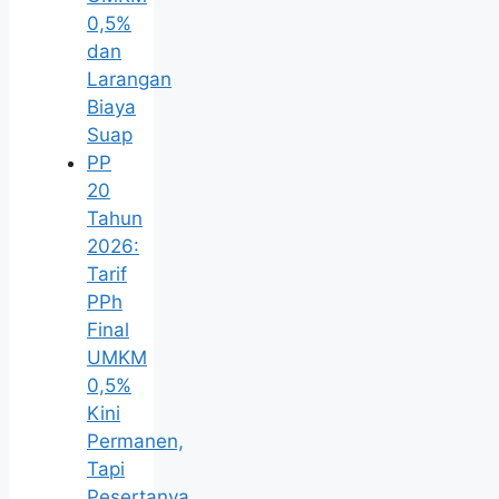
0,5%
dan
Larangan
Biaya
Suap
PP
20
Tahun
2026:
Tarif
PPh
Final
UMKM
0,5%
Kini
Permanen,
Tapi
Pesertanya