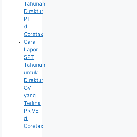
Tahunan
Direktur
PT
di
Coretax
Cara
Lapor
SPT
Tahunan
untuk
Direktur
CV
yang
Terima
PRIVE
di
Coretax