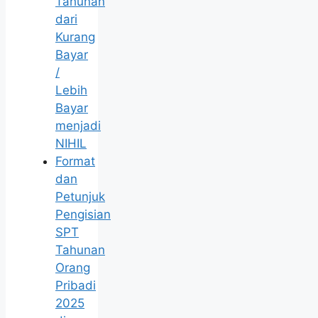
Tahunan
dari
Kurang
Bayar
/
Lebih
Bayar
menjadi
NIHIL
Format
dan
Petunjuk
Pengisian
SPT
Tahunan
Orang
Pribadi
2025