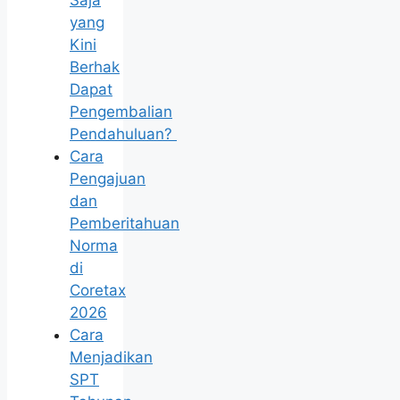
Saja
yang
Kini
Berhak
Dapat
Pengembalian
Pendahuluan?
Cara
Pengajuan
dan
Pemberitahuan
Norma
di
Coretax
2026
Cara
Menjadikan
SPT