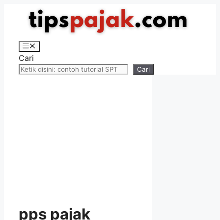
Langsung
ke
isi
Menu
Cari
Cari
pps pajak