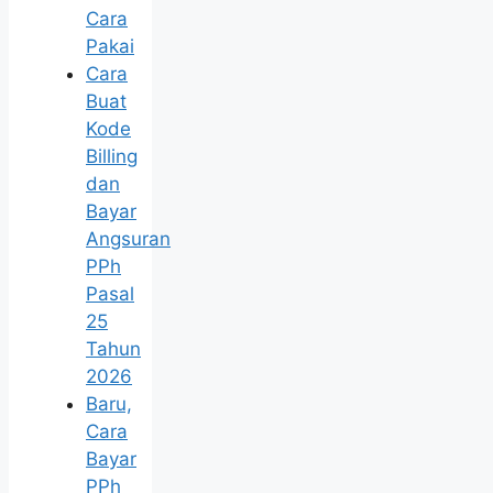
Cara
Pakai
Cara
Buat
Kode
Billing
dan
Bayar
Angsuran
PPh
Pasal
25
Tahun
2026
Baru,
Cara
Bayar
PPh