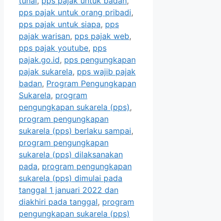
tunai
,
pps pajak untuk badan
,
pps pajak untuk orang pribadi
,
pps pajak untuk siapa
,
pps
pajak warisan
,
pps pajak web
,
pps pajak youtube
,
pps
pajak.go.id
,
pps pengungkapan
pajak sukarela
,
pps wajib pajak
badan
,
Program Pengungkapan
Sukarela
,
program
pengungkapan sukarela (pps)
,
program pengungkapan
sukarela (pps) berlaku sampai
,
program pengungkapan
sukarela (pps) dilaksanakan
pada
,
program pengungkapan
sukarela (pps) dimulai pada
tanggal 1 januari 2022 dan
diakhiri pada tanggal
,
program
pengungkapan sukarela (pps)