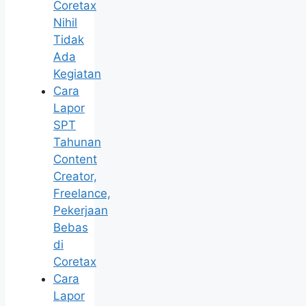
Coretax
Nihil
Tidak
Ada
Kegiatan
Cara
Lapor
SPT
Tahunan
Content
Creator,
Freelance,
Pekerjaan
Bebas
di
Coretax
Cara
Lapor