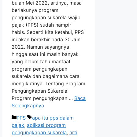
bulan Mei 2022, artinya, masa
berlakunya program
pengungkapan sukarela wajib
pajak (PPS) sudah hampir
habis. Seperti kita ketahui, PPS
ini akan berakhir pada 30 Juni
2022. Namun sayangnya
hingga saat ini masih banyak
yang belum tahu manfaat
program pengungkapan
sukarela dan bagaimana cara
mengikutinya. Tentang Program
Pengungkapan Sukarela
Program pengungkapan …
Baca
Selengkapnya
Kategori
Tag
PPS
apa itu pps dalam
pajak
,
aplikasi program
pengungkapan sukarela
,
arti