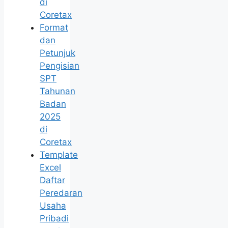
di
Coretax
Format
dan
Petunjuk
Pengisian
SPT
Tahunan
Badan
2025
di
Coretax
Template
Excel
Daftar
Peredaran
Usaha
Pribadi