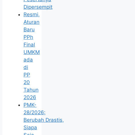
Dipersempit
Resmi,
Aturan
Baru
PPh
Final
UMKM
ada
di
PP
20
Tahun
2026
PMK-
28/2026:
Berubah Drastis,
Siapa