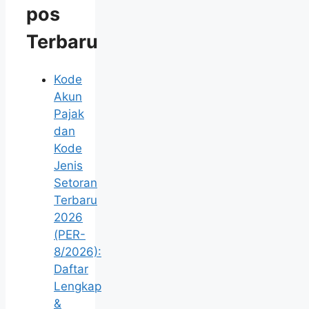
pos
Terbaru
Kode
Akun
Pajak
dan
Kode
Jenis
Setoran
Terbaru
2026
(PER-
8/2026):
Daftar
Lengkap
&