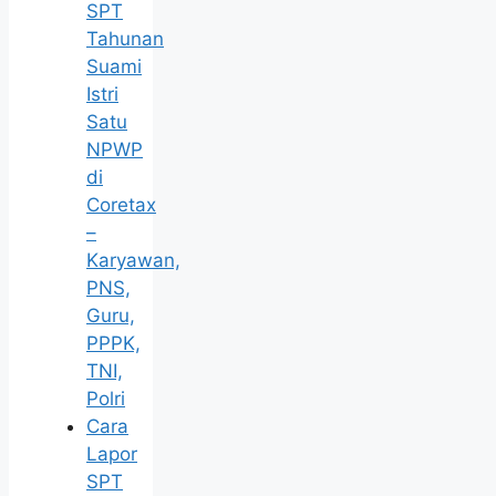
SPT
Tahunan
Suami
Istri
Satu
NPWP
di
Coretax
–
Karyawan,
PNS,
Guru,
PPPK,
TNI,
Polri
Cara
Lapor
SPT