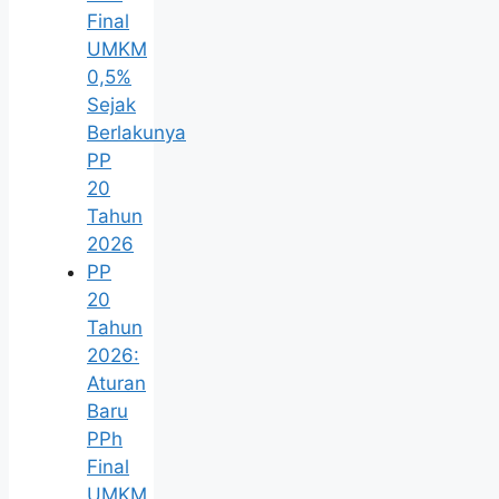
Final
UMKM
0,5%
Sejak
Berlakunya
PP
20
Tahun
2026
PP
20
Tahun
2026:
Aturan
Baru
PPh
Final
UMKM