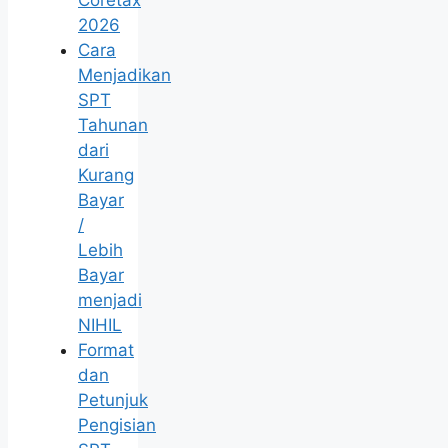
Coretax
2026
Cara
Menjadikan
SPT
Tahunan
dari
Kurang
Bayar
/
Lebih
Bayar
menjadi
NIHIL
Format
dan
Petunjuk
Pengisian