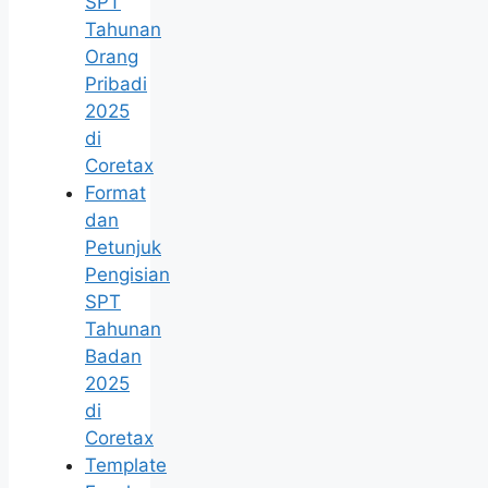
SPT
Tahunan
Orang
Pribadi
2025
di
Coretax
Format
dan
Petunjuk
Pengisian
SPT
Tahunan
Badan
2025
di
Coretax
Template