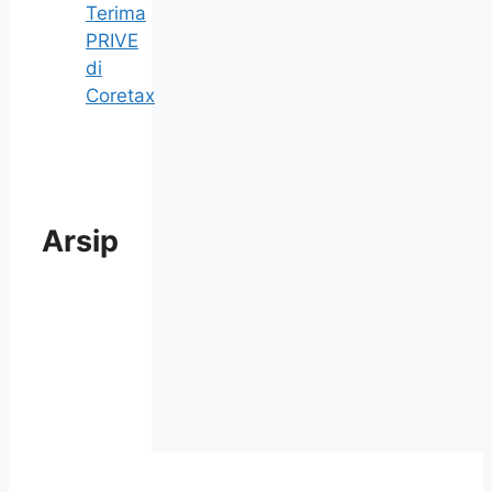
Terima
PRIVE
di
Coretax
Arsip