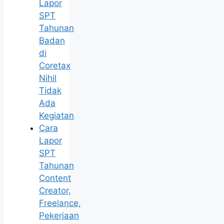
Lapor
SPT
Tahunan
Badan
di
Coretax
Nihil
Tidak
Ada
Kegiatan
Cara
Lapor
SPT
Tahunan
Content
Creator,
Freelance,
Pekerjaan