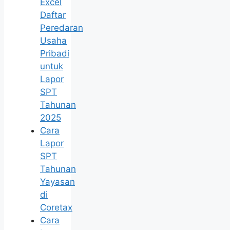
Excel
Daftar
Peredaran
Usaha
Pribadi
untuk
Lapor
SPT
Tahunan
2025
Cara
Lapor
SPT
Tahunan
Yayasan
di
Coretax
Cara