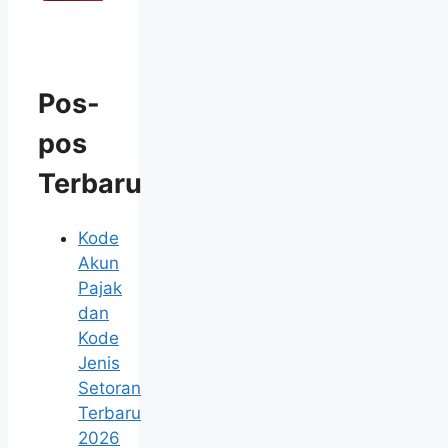
Pos-
pos
Terbaru
Kode
Akun
Pajak
dan
Kode
Jenis
Setoran
Terbaru
2026