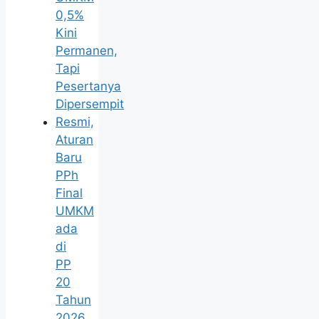
0,5%
Kini
Permanen,
Tapi
Pesertanya
Dipersempit
Resmi,
Aturan
Baru
PPh
Final
UMKM
ada
di
PP
20
Tahun
2026