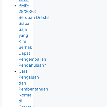
PMK-
28/2026:
Berubah Drastis,
Siapa
Saja
yang
Kini
Berhak
Dapat
Pengembalian
Pendahuluan?
Cara
Pengajuan
dan
Pemberitahuan
Norma
di