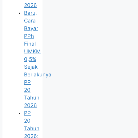
2026
Baru,
Cara
Bayar
PPh
Final
UMKM
0,5%
Sejak
Berlakunya
PP
20
Tahun
2026
PP
20
Tahun
2026: