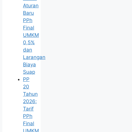
Aturan
Baru
PPh
Final
UMKM
0,5%
dan
Larangan
Biaya
Suap
PP
20
Tahun
2026:
Tarif
PPh
Final
UMKM