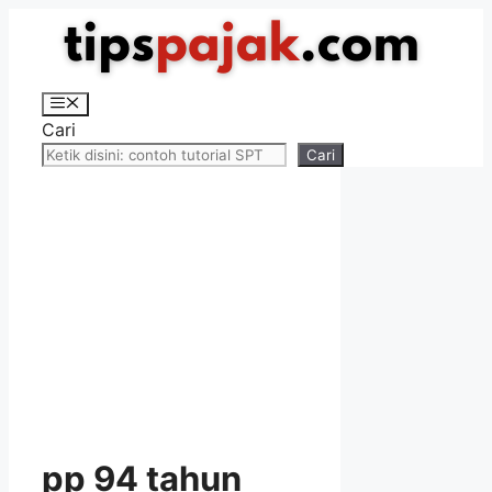
Langsung
ke
isi
Menu
Cari
Cari
pp 94 tahun