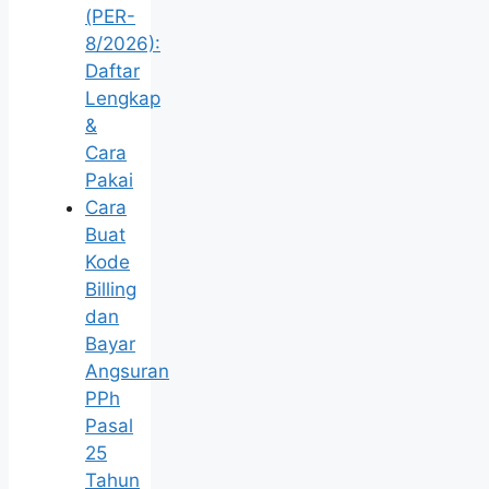
(PER-
8/2026):
Daftar
Lengkap
&
Cara
Pakai
Cara
Buat
Kode
Billing
dan
Bayar
Angsuran
PPh
Pasal
25
Tahun