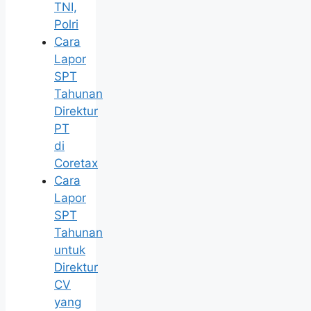
TNI,
Polri
Cara
Lapor
SPT
Tahunan
Direktur
PT
di
Coretax
Cara
Lapor
SPT
Tahunan
untuk
Direktur
CV
yang