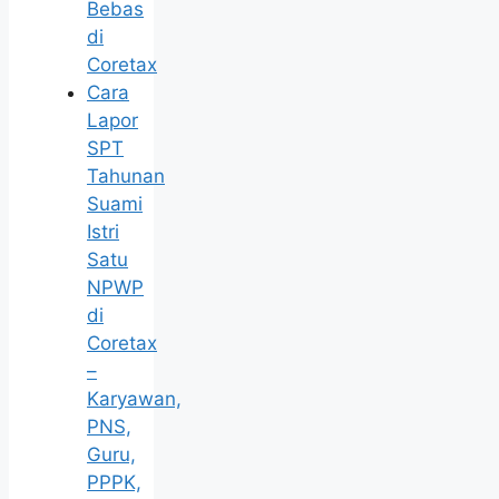
Bebas
di
Coretax
Cara
Lapor
SPT
Tahunan
Suami
Istri
Satu
NPWP
di
Coretax
–
Karyawan,
PNS,
Guru,
PPPK,