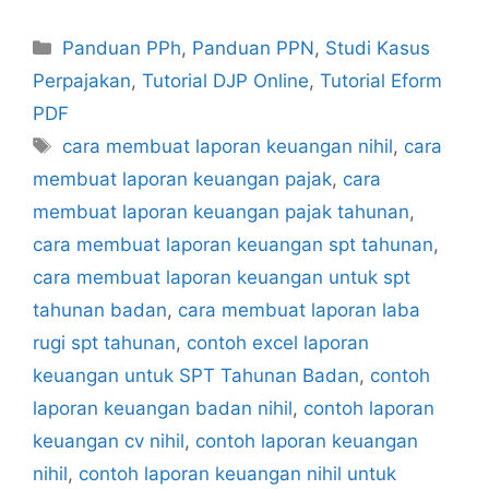
Kategori
Panduan PPh
,
Panduan PPN
,
Studi Kasus
Perpajakan
,
Tutorial DJP Online
,
Tutorial Eform
PDF
Tag
cara membuat laporan keuangan nihil
,
cara
membuat laporan keuangan pajak
,
cara
membuat laporan keuangan pajak tahunan
,
cara membuat laporan keuangan spt tahunan
,
cara membuat laporan keuangan untuk spt
tahunan badan
,
cara membuat laporan laba
rugi spt tahunan
,
contoh excel laporan
keuangan untuk SPT Tahunan Badan
,
contoh
laporan keuangan badan nihil
,
contoh laporan
keuangan cv nihil
,
contoh laporan keuangan
nihil
,
contoh laporan keuangan nihil untuk