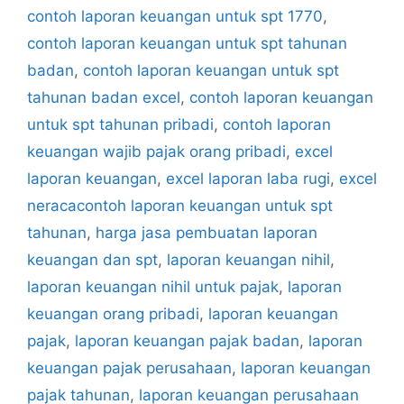
contoh laporan keuangan untuk spt 1770
,
contoh laporan keuangan untuk spt tahunan
badan
,
contoh laporan keuangan untuk spt
tahunan badan excel
,
contoh laporan keuangan
untuk spt tahunan pribadi
,
contoh laporan
keuangan wajib pajak orang pribadi
,
excel
laporan keuangan
,
excel laporan laba rugi
,
excel
neracacontoh laporan keuangan untuk spt
tahunan
,
harga jasa pembuatan laporan
keuangan dan spt
,
laporan keuangan nihil
,
laporan keuangan nihil untuk pajak
,
laporan
keuangan orang pribadi
,
laporan keuangan
pajak
,
laporan keuangan pajak badan
,
laporan
keuangan pajak perusahaan
,
laporan keuangan
pajak tahunan
,
laporan keuangan perusahaan