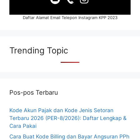
Daftar Alamat Email Telepon Instagram KPP 2023
Trending Topic
Pos-pos Terbaru
Kode Akun Pajak dan Kode Jenis Setoran
Terbaru 2026 (PER-8/2026): Daftar Lengkap &
Cara Pakai
Cara Buat Kode Billing dan Bayar Angsuran PPh