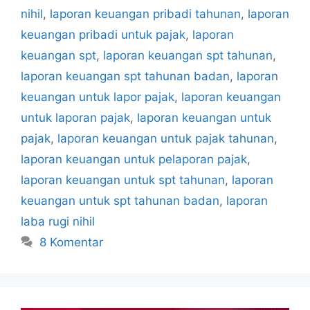
nihil
,
laporan keuangan pribadi tahunan
,
laporan
keuangan pribadi untuk pajak
,
laporan
keuangan spt
,
laporan keuangan spt tahunan
,
laporan keuangan spt tahunan badan
,
laporan
keuangan untuk lapor pajak
,
laporan keuangan
untuk laporan pajak
,
laporan keuangan untuk
pajak
,
laporan keuangan untuk pajak tahunan
,
laporan keuangan untuk pelaporan pajak
,
laporan keuangan untuk spt tahunan
,
laporan
keuangan untuk spt tahunan badan
,
laporan
laba rugi nihil
8 Komentar