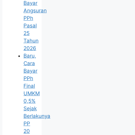
Bayar
Angsuran
PPh
Pasal
25
Tahun
2026
Baru,
Cara
Bayar
PPh
Final
UMKM
0,5%
Sejak
Berlakunya
PP
20