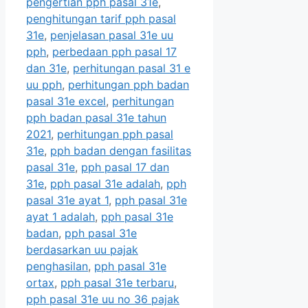
pengertian pph pasal 31e
,
penghitungan tarif pph pasal
31e
,
penjelasan pasal 31e uu
pph
,
perbedaan pph pasal 17
dan 31e
,
perhitungan pasal 31 e
uu pph
,
perhitungan pph badan
pasal 31e excel
,
perhitungan
pph badan pasal 31e tahun
2021
,
perhitungan pph pasal
31e
,
pph badan dengan fasilitas
pasal 31e
,
pph pasal 17 dan
31e
,
pph pasal 31e adalah
,
pph
pasal 31e ayat 1
,
pph pasal 31e
ayat 1 adalah
,
pph pasal 31e
badan
,
pph pasal 31e
berdasarkan uu pajak
penghasilan
,
pph pasal 31e
ortax
,
pph pasal 31e terbaru
,
pph pasal 31e uu no 36 pajak