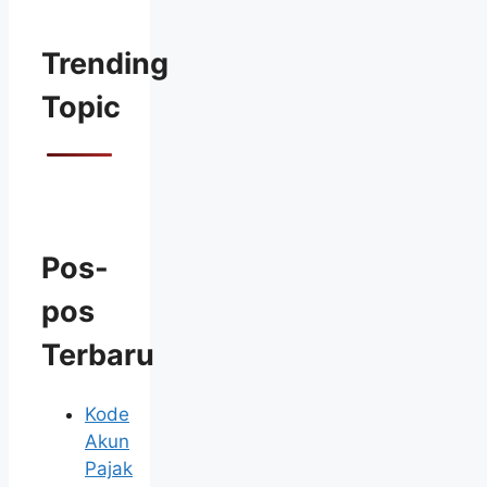
Trending
Topic
Pos-
pos
Terbaru
Kode
Akun
Pajak