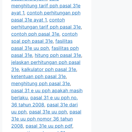
menghitung tarif pph pasal 31e
ayat 1
,
contoh perhitungan pph
pasal 31e ayat 1
,
contoh
perhitungan tarif pph pasal 31e
,
contoh pph pasal 31e
,
contoh
soal pph pasal 31e
,
fasilitas
pasal 31e uu pph
,
fasilitas pph
pasal 31e
,
hitung pph pasal 31e
,
jelaskan perhitungan pph pasal
31e
,
kalkulator pph pasal 31e
,
ketentuan pph pasal 31e
,
menghitung pph pasal 31e
,
pasal 31 e uu pph apakah masih
berlaku
,
pasal 31 e uu pph no.
36 tahun 2008
,
pasal 31e dari
uu pph
,
pasal 31e uu pph
,
pasal
31e uu pph nomor 36 tahun
2008
,
pasal 31e uu pph pdf
,