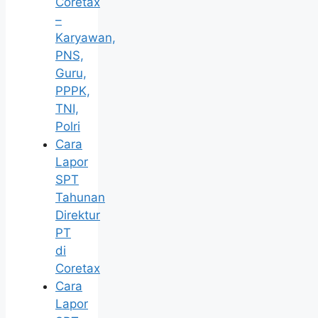
Coretax
–
Karyawan,
PNS,
Guru,
PPPK,
TNI,
Polri
Cara
Lapor
SPT
Tahunan
Direktur
PT
di
Coretax
Cara
Lapor