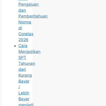
Pengajuan
dan
Pemberitahuan
Norma
di
Coretax
2026
Cara
Menjadikan
SPT
Tahunan
dari
Kurang
Bayar
/
Lebih
Bayar
menjadi