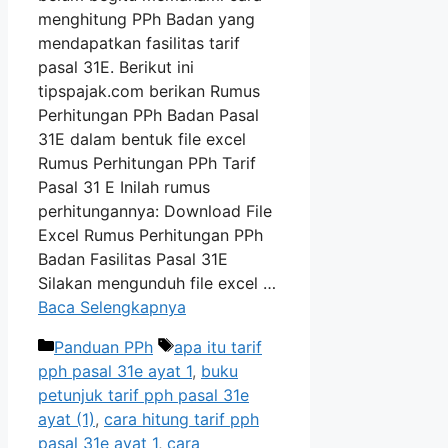
menghitung PPh Badan yang
mendapatkan fasilitas tarif
pasal 31E. Berikut ini
tipspajak.com berikan Rumus
Perhitungan PPh Badan Pasal
31E dalam bentuk file excel
Rumus Perhitungan PPh Tarif
Pasal 31 E Inilah rumus
perhitungannya: Download File
Excel Rumus Perhitungan PPh
Badan Fasilitas Pasal 31E
Silakan mengunduh file excel …
Baca Selengkapnya
Kategori
Tag
Panduan PPh
apa itu tarif
pph pasal 31e ayat 1
,
buku
petunjuk tarif pph pasal 31e
ayat (1)
,
cara hitung tarif pph
pasal 31e ayat 1
,
cara