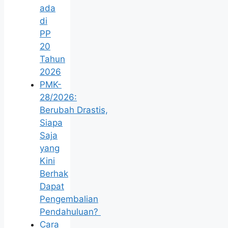
ada
di
PP
20
Tahun
2026
PMK-
28/2026:
Berubah Drastis,
Siapa
Saja
yang
Kini
Berhak
Dapat
Pengembalian
Pendahuluan?
Cara