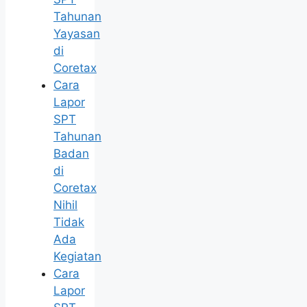
Tahunan
Yayasan
di
Coretax
Cara
Lapor
SPT
Tahunan
Badan
di
Coretax
Nihil
Tidak
Ada
Kegiatan
Cara
Lapor