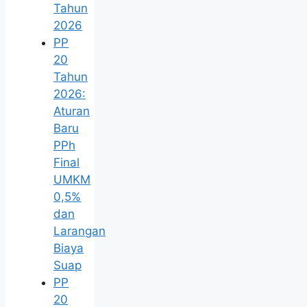
Tahun
2026
PP
20
Tahun
2026:
Aturan
Baru
PPh
Final
UMKM
0,5%
dan
Larangan
Biaya
Suap
PP
20