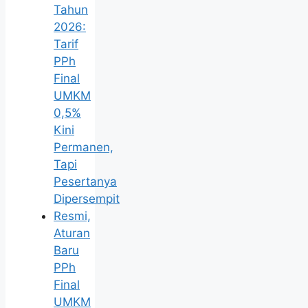
Tahun
2026:
Tarif
PPh
Final
UMKM
0,5%
Kini
Permanen,
Tapi
Pesertanya
Dipersempit
Resmi,
Aturan
Baru
PPh
Final
UMKM