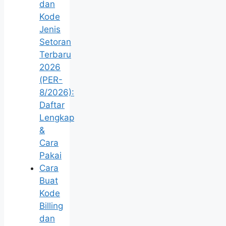
dan
Kode
Jenis
Setoran
Terbaru
2026
(PER-
8/2026):
Daftar
Lengkap
&
Cara
Pakai
Cara
Buat
Kode
Billing
dan