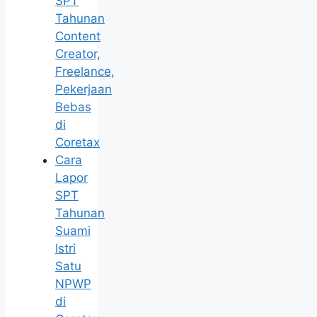
SPT
Tahunan
Content
Creator,
Freelance,
Pekerjaan
Bebas
di
Coretax
Cara
Lapor
SPT
Tahunan
Suami
Istri
Satu
NPWP
di