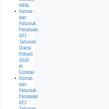
NIHIL
Format
dan
Petunjuk
Pengisian
SPT
Tahunan
Orang
Pribadi
2025
di
Coretax
Format
dan
Petunjuk
Pengisian
SPT
Tahunan