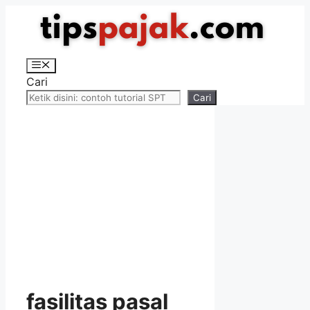
Langsung
ke
isi
Menu
Cari
Cari
fasilitas pasal