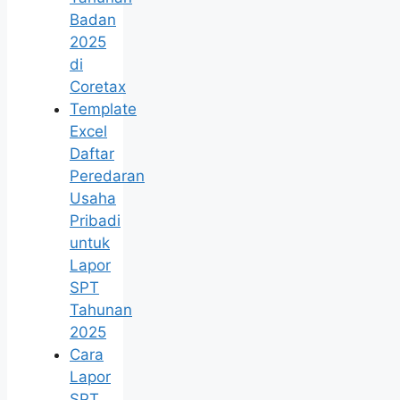
Badan
2025
di
Coretax
Template
Excel
Daftar
Peredaran
Usaha
Pribadi
untuk
Lapor
SPT
Tahunan
2025
Cara
Lapor
SPT