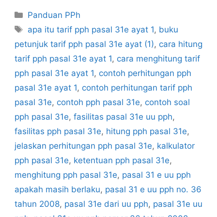
Kategori
Panduan PPh
Tag
apa itu tarif pph pasal 31e ayat 1
,
buku
petunjuk tarif pph pasal 31e ayat (1)
,
cara hitung
tarif pph pasal 31e ayat 1
,
cara menghitung tarif
pph pasal 31e ayat 1
,
contoh perhitungan pph
pasal 31e ayat 1
,
contoh perhitungan tarif pph
pasal 31e
,
contoh pph pasal 31e
,
contoh soal
pph pasal 31e
,
fasilitas pasal 31e uu pph
,
fasilitas pph pasal 31e
,
hitung pph pasal 31e
,
jelaskan perhitungan pph pasal 31e
,
kalkulator
pph pasal 31e
,
ketentuan pph pasal 31e
,
menghitung pph pasal 31e
,
pasal 31 e uu pph
apakah masih berlaku
,
pasal 31 e uu pph no. 36
tahun 2008
,
pasal 31e dari uu pph
,
pasal 31e uu