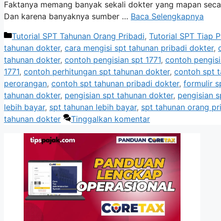
Faktanya memang banyak sekali dokter yang mapan secara
Dan karena banyaknya sumber …
Baca Selengkapnya
Kategori
Tutorial SPT Tahunan Orang Pribadi
,
Tutorial SPT Tiap P
tahunan dokter
,
cara mengisi spt tahunan pribadi dokter
,
tahunan dokter
,
contoh pengisian spt 1771
,
contoh pengisi
1771
,
contoh perhitungan spt tahunan dokter
,
contoh spt 
perorangan
,
contoh spt tahunan pribadi dokter
,
formulir 
tahunan dokter
,
pengisian spt tahunan dokter
,
pengisian s
lebih bayar
,
spt tahunan lebih bayar
,
spt tahunan orang pr
tahunan dokter
Tinggalkan komentar