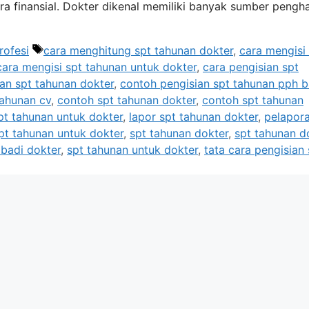
 finansial. Dokter dikenal memiliki banyak sumber pengha
Tag
rofesi
cara menghitung spt tahunan dokter
,
cara mengisi
cara mengisi spt tahunan untuk dokter
,
cara pengisian spt
an spt tahunan dokter
,
contoh pengisian spt tahunan pph 
tahunan cv
,
contoh spt tahunan dokter
,
contoh spt tahunan
spt tahunan untuk dokter
,
lapor spt tahunan dokter
,
pelapora
pt tahunan untuk dokter
,
spt tahunan dokter
,
spt tahunan d
ibadi dokter
,
spt tahunan untuk dokter
,
tata cara pengisian 