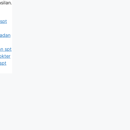
silan.
 spt
badan
n spt
okter
spt