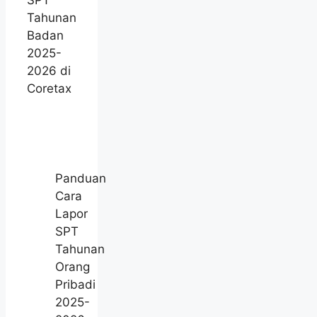
Tahunan
Badan
2025-
2026 di
Coretax
Panduan
Cara
Lapor
SPT
Tahunan
Orang
Pribadi
2025-