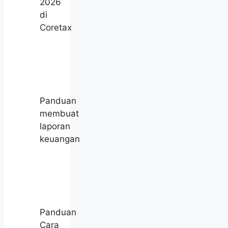
2026
di
Coretax
Panduan
membuat
laporan
keuangan
Panduan
Cara