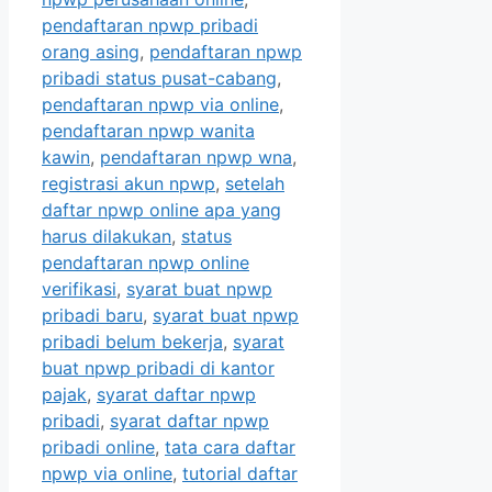
pendaftaran npwp pribadi
orang asing
,
pendaftaran npwp
pribadi status pusat-cabang
,
pendaftaran npwp via online
,
pendaftaran npwp wanita
kawin
,
pendaftaran npwp wna
,
registrasi akun npwp
,
setelah
daftar npwp online apa yang
harus dilakukan
,
status
pendaftaran npwp online
verifikasi
,
syarat buat npwp
pribadi baru
,
syarat buat npwp
pribadi belum bekerja
,
syarat
buat npwp pribadi di kantor
pajak
,
syarat daftar npwp
pribadi
,
syarat daftar npwp
pribadi online
,
tata cara daftar
npwp via online
,
tutorial daftar