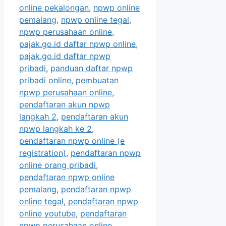
online pekalongan
,
npwp online
pemalang
,
npwp online tegal
,
npwp perusahaan online
,
pajak.go.id daftar npwp online
,
pajak.go.id daftar npwp
pribadi
,
panduan daftar npwp
pribadi online
,
pembuatan
npwp perusahaan online
,
pendaftaran akun npwp
langkah 2
,
pendaftaran akun
npwp langkah ke 2
,
pendaftaran npwp online (e
registration)
,
pendaftaran npwp
online orang pribadi
,
pendaftaran npwp online
pemalang
,
pendaftaran npwp
online tegal
,
pendaftaran npwp
online youtube
,
pendaftaran
npwp perusahaan online
,