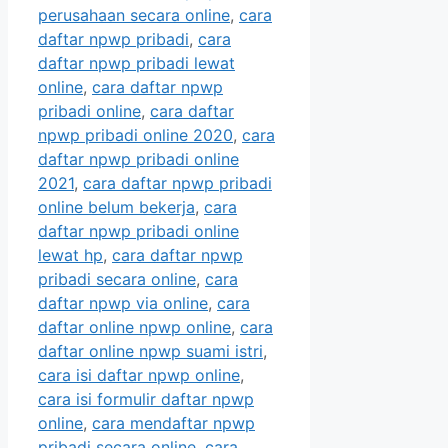
perusahaan secara online
,
cara
daftar npwp pribadi
,
cara
daftar npwp pribadi lewat
online
,
cara daftar npwp
pribadi online
,
cara daftar
npwp pribadi online 2020
,
cara
daftar npwp pribadi online
2021
,
cara daftar npwp pribadi
online belum bekerja
,
cara
daftar npwp pribadi online
lewat hp
,
cara daftar npwp
pribadi secara online
,
cara
daftar npwp via online
,
cara
daftar online npwp online
,
cara
daftar online npwp suami istri
,
cara isi daftar npwp online
,
cara isi formulir daftar npwp
online
,
cara mendaftar npwp
pribadi secara online
,
cara