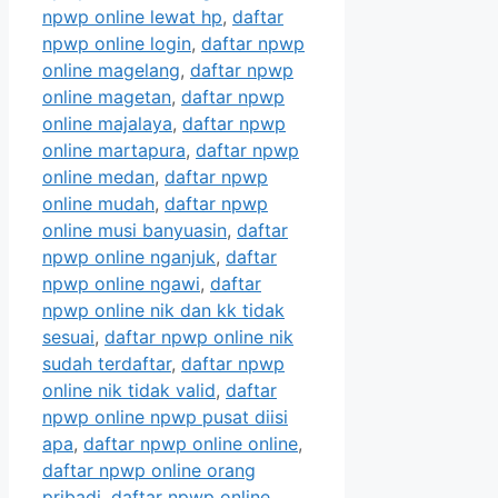
npwp online lewat hp
,
daftar
npwp online login
,
daftar npwp
online magelang
,
daftar npwp
online magetan
,
daftar npwp
online majalaya
,
daftar npwp
online martapura
,
daftar npwp
online medan
,
daftar npwp
online mudah
,
daftar npwp
online musi banyuasin
,
daftar
npwp online nganjuk
,
daftar
npwp online ngawi
,
daftar
npwp online nik dan kk tidak
sesuai
,
daftar npwp online nik
sudah terdaftar
,
daftar npwp
online nik tidak valid
,
daftar
npwp online npwp pusat diisi
apa
,
daftar npwp online online
,
daftar npwp online orang
pribadi
,
daftar npwp online