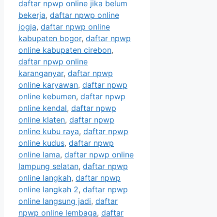
daftar npwp online jika belum
bekerja
,
daftar npwp online
jogja
,
daftar npwp online
kabupaten bogor
,
daftar npwp
online kabupaten cirebon
,
daftar npwp online
karanganyar
,
daftar npwp
online karyawan
,
daftar npwp
online kebumen
,
daftar npwp
online kendal
,
daftar npwp
online klaten
,
daftar npwp
online kubu raya
,
daftar npwp
online kudus
,
daftar npwp
online lama
,
daftar npwp online
lampung selatan
,
daftar npwp
online langkah
,
daftar npwp
online langkah 2
,
daftar npwp
online langsung jadi
,
daftar
npwp online lembaga
,
daftar