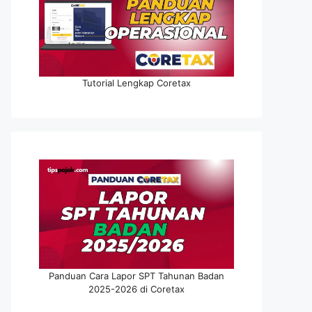
Tutorial Lengkap Coretax
Panduan Cara Lapor SPT Tahunan Badan
2025-2026 di Coretax