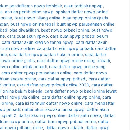
akun pendaftaran npwp terblokir
,
akun terblokir npwp
,
ne
,
antrian pembuatan npwp
,
apakah daftar npwp online
online
,
buat npwp hilang online
,
buat npwp online gratis
,
ngan
,
buat npwp online tegal
,
buat npwp perusahaan online
,
badi bisa diwakilkan
,
buat npwp pribadi online
,
buat npwp
ine
,
cara buat akun npwp
,
cara buat npwp pribadi belum
,
cara daftar akun kredivo tanpa npwp
,
cara daftar akun
ntrian npwp online
,
cara daftar efin npwp pribadi
,
cara daftar
line
,
cara daftar npwp badan hukum online
,
cara daftar
npwp online gratis
,
cara daftar npwp online orang pribadi
,
pwp online untuk pribadi
,
cara daftar npwp online yang
,
cara daftar npwp perusahaan online
,
cara daftar npwp
haan secara online
,
cara daftar npwp pribadi
,
cara daftar
i online
,
cara daftar npwp pribadi online 2020
,
cara daftar
i online belum bekerja
,
cara daftar npwp pribadi online lewat
aftar npwp via online
,
cara daftar online npwp online
,
cara
 online
,
cara isi formulir daftar npwp online
,
cara mendaftar
wp pribadi
,
daftar akun akulaku tanpa npwp
,
daftar akun
angkah 2
,
daftar akun npwp online
,
daftar antri npwp
,
daftar
trian npwp online
,
daftar baru npwp pribadi online
,
daftar
t npwp pribadi online
,
daftar npwp adalah
,
daftar npwp