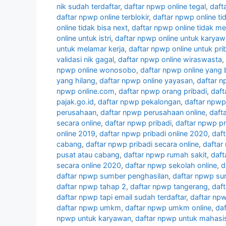
nik sudah terdaftar
,
daftar npwp online tegal
,
daft
daftar npwp online terblokir
,
daftar npwp online ti
online tidak bisa next
,
daftar npwp online tidak m
online untuk istri
,
daftar npwp online untuk karya
untuk melamar kerja
,
daftar npwp online untuk pri
validasi nik gagal
,
daftar npwp online wiraswasta
,
npwp online wonosobo
,
daftar npwp online yang 
yang hilang
,
daftar npwp online yayasan
,
daftar n
npwp online.com
,
daftar npwp orang pribadi
,
daft
pajak.go.id
,
daftar npwp pekalongan
,
daftar npwp
perusahaan
,
daftar npwp perusahaan online
,
daft
secara online
,
daftar npwp pribadi
,
daftar npwp pr
online 2019
,
daftar npwp pribadi online 2020
,
daft
cabang
,
daftar npwp pribadi secara online
,
daftar
pusat atau cabang
,
daftar npwp rumah sakit
,
daft
secara online 2020
,
daftar npwp sekolah online
,
d
daftar npwp sumber penghasilan
,
daftar npwp su
daftar npwp tahap 2
,
daftar npwp tangerang
,
daf
daftar npwp tapi email sudah terdaftar
,
daftar npw
daftar npwp umkm
,
daftar npwp umkm online
,
daf
npwp untuk karyawan
,
daftar npwp untuk mahas