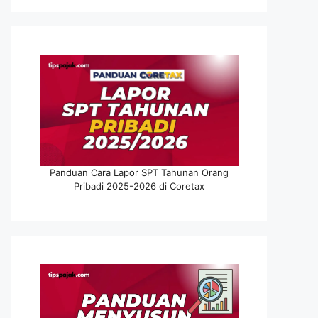
Panduan Cara Lapor SPT Tahunan Orang
Pribadi 2025-2026 di Coretax