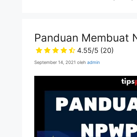
Panduan Membuat N
4.55/5
(20)
September 14, 2021
oleh
admin