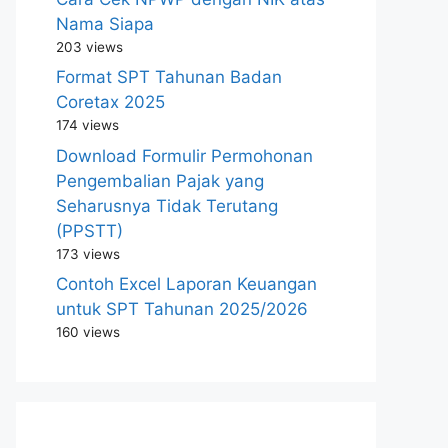
Nama Siapa
203 views
Format SPT Tahunan Badan
Coretax 2025
174 views
Download Formulir Permohonan
Pengembalian Pajak yang
Seharusnya Tidak Terutang
(PPSTT)
173 views
Contoh Excel Laporan Keuangan
untuk SPT Tahunan 2025/2026
160 views