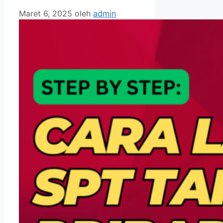
Maret 6, 2025
oleh
admin