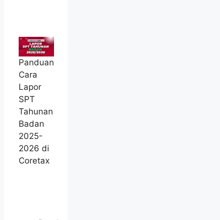
Panduan
Cara
Lapor
SPT
Tahunan
Badan
2025-
2026 di
Coretax