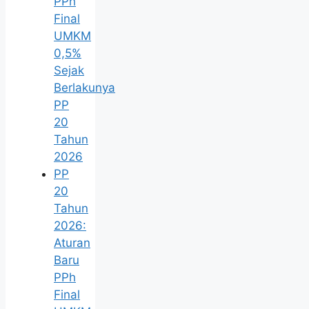
PPh
Final
UMKM
0,5%
Sejak
Berlakunya
PP
20
Tahun
2026
PP
20
Tahun
2026:
Aturan
Baru
PPh
Final