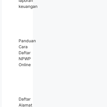
laporan
keuangan
Panduan
Cara
Daftar
NPWP
Online
Daftar
Alamat