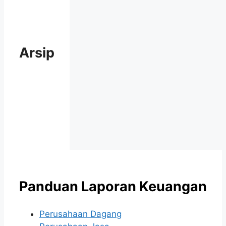
Arsip
Panduan Laporan Keuangan
Perusahaan Dagang