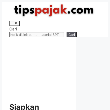
Langsung
ke
isi
Menu
Cari
Cari
Siapkan