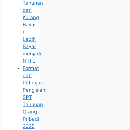
Tahunan
dari
Kurang
Bayar
/
Lebih
Bayar
menjadi
NIHIL
Format
dan
Petunjuk
Pengisian
SPT
Tahunan
Orang
Pribadi
2025