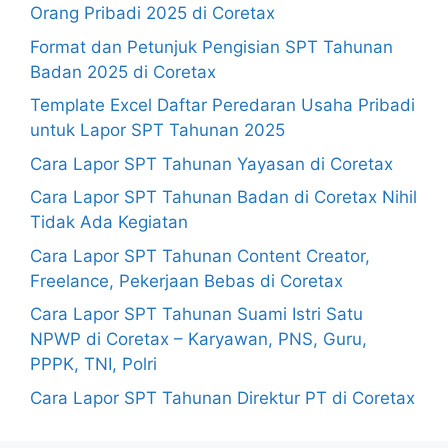
Orang Pribadi 2025 di Coretax
Format dan Petunjuk Pengisian SPT Tahunan
Badan 2025 di Coretax
Template Excel Daftar Peredaran Usaha Pribadi
untuk Lapor SPT Tahunan 2025
Cara Lapor SPT Tahunan Yayasan di Coretax
Cara Lapor SPT Tahunan Badan di Coretax Nihil
Tidak Ada Kegiatan
Cara Lapor SPT Tahunan Content Creator,
Freelance, Pekerjaan Bebas di Coretax
Cara Lapor SPT Tahunan Suami Istri Satu
NPWP di Coretax – Karyawan, PNS, Guru,
PPPK, TNI, Polri
Cara Lapor SPT Tahunan Direktur PT di Coretax