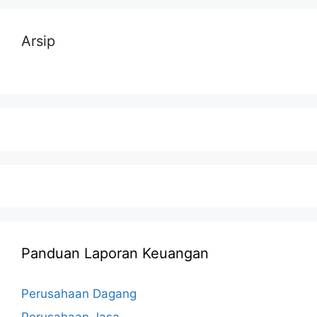
Arsip
Panduan Laporan Keuangan
Perusahaan Dagang