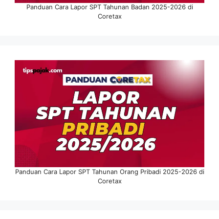
Panduan Cara Lapor SPT Tahunan Badan 2025-2026 di
Coretax
Panduan Cara Lapor SPT Tahunan Orang Pribadi 2025-2026 di
Coretax