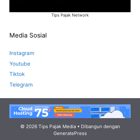
Tips Pajak Network
Media Sosial
Instagram
Youtube
Tiktok
Telegram
© 2026 Tips Pajak Media
• Dibangun dengan
GeneratePress