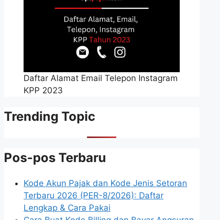
Daftar Alamat Email Telepon Instagram
KPP 2023
Trending Topic
Pos-pos Terbaru
Kode Akun Pajak dan Kode Jenis Setoran
Terbaru 2026 (PER-8/2026): Daftar
Lengkap & Cara Pakai
Cara Buat Kode Billing dan Bayar Angsuran