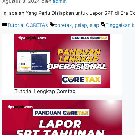
Agustus 8, 2024
oleh
admin
Ini adalah Yang Perlu Disiapkan untuk Lapor SPT di Era Co
Kategori
Tag
Tutorial CORETAX
coretax
,
psiap
,
siap
Tinggalkan 
Tutorial Lengkap Coretax