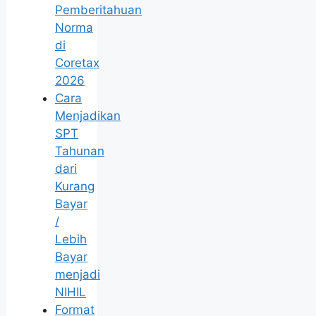
Pemberitahuan
Norma
di
Coretax
2026
Cara
Menjadikan
SPT
Tahunan
dari
Kurang
Bayar
/
Lebih
Bayar
menjadi
NIHIL
Format