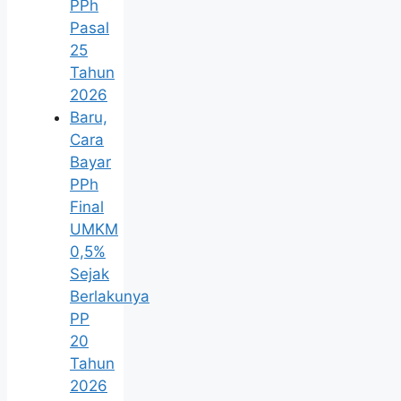
PPh
Pasal
25
Tahun
2026
Baru,
Cara
Bayar
PPh
Final
UMKM
0,5%
Sejak
Berlakunya
PP
20
Tahun
2026