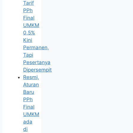
Tarif
PPh
Final
UMKM
0,5%
Kini
Permanen,
Tapi
Pesertanya
Dipersempit
Resmi,
Aturan
Baru
PPh
Final
UMKM
ada
di