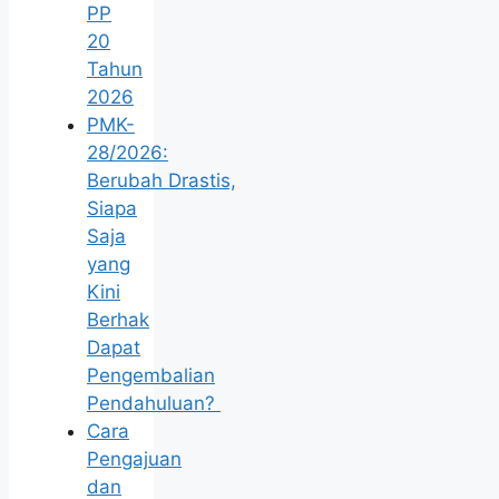
PP
20
Tahun
2026
PMK-
28/2026:
Berubah Drastis,
Siapa
Saja
yang
Kini
Berhak
Dapat
Pengembalian
Pendahuluan?
Cara
Pengajuan
dan