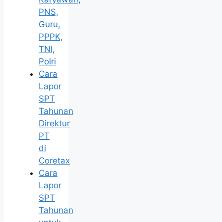
PNS,
Guru,
PPPK,
TNI,
Polri
Cara
Lapor
SPT
Tahunan
Direktur
PT
di
Coretax
Cara
Lapor
SPT
Tahunan