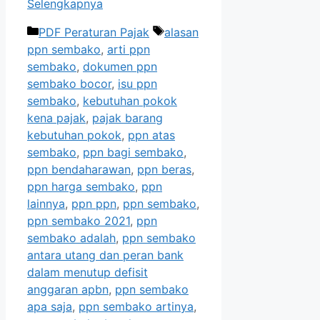
Selengkapnya
Kategori
Tag
PDF Peraturan Pajak
alasan
ppn sembako
,
arti ppn
sembako
,
dokumen ppn
sembako bocor
,
isu ppn
sembako
,
kebutuhan pokok
kena pajak
,
pajak barang
kebutuhan pokok
,
ppn atas
sembako
,
ppn bagi sembako
,
ppn bendaharawan
,
ppn beras
,
ppn harga sembako
,
ppn
lainnya
,
ppn ppn
,
ppn sembako
,
ppn sembako 2021
,
ppn
sembako adalah
,
ppn sembako
antara utang dan peran bank
dalam menutup defisit
anggaran apbn
,
ppn sembako
apa saja
,
ppn sembako artinya
,