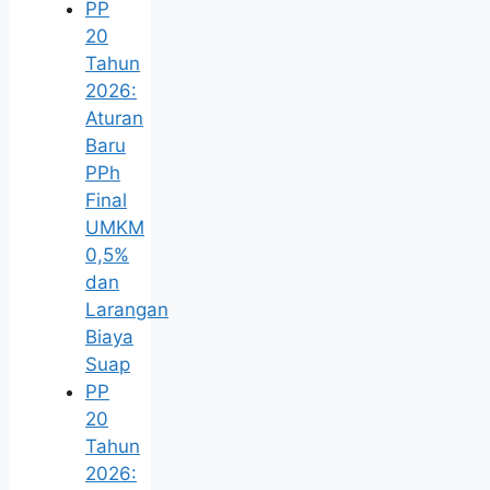
PP
20
Tahun
2026:
Aturan
Baru
PPh
Final
UMKM
0,5%
dan
Larangan
Biaya
Suap
PP
20
Tahun
2026: