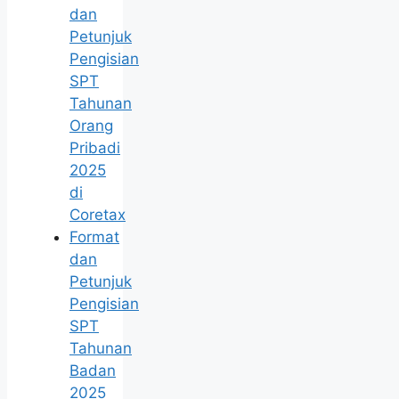
dan
Petunjuk
Pengisian
SPT
Tahunan
Orang
Pribadi
2025
di
Coretax
Format
dan
Petunjuk
Pengisian
SPT
Tahunan
Badan
2025