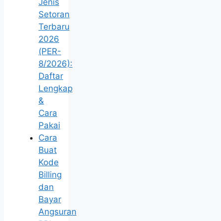
Jenis
Setoran
Terbaru
2026
(PER-
8/2026):
Daftar
Lengkap
&
Cara
Pakai
Cara
Buat
Kode
Billing
dan
Bayar
Angsuran