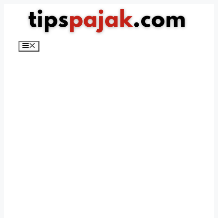
Langsung
ke
isi
Menu