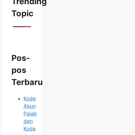
Trending
Topic
Pos-
pos
Terbaru
Kode
Akun
Pajak
dan
Kode