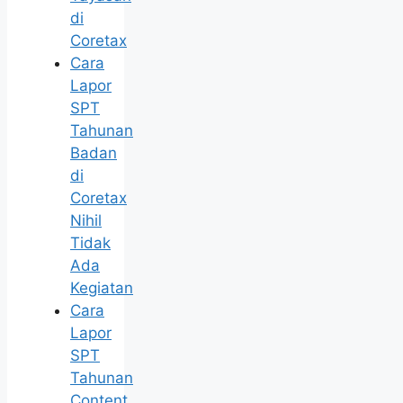
di
Coretax
Cara
Lapor
SPT
Tahunan
Badan
di
Coretax
Nihil
Tidak
Ada
Kegiatan
Cara
Lapor
SPT
Tahunan
Content