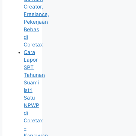
Creator,
Freelance,
Pekerjaan
Bebas
di
Coretax
Cara
Lapor
SPT
Tahunan
Suami
Istri
Satu
NPWP
di
Coretax
–
Karyawan,