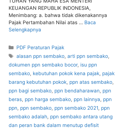
TUHAN YANG MAHA ESA MENTERI
KEUANGAN REPUBLIK INDONESIA,
Menimbang: a. bahwa tidak dikenakannya
Pajak Pertambahan Nilai atas …
Baca
Selengkapnya
Kategori
PDF Peraturan Pajak
Tag
alasan ppn sembako
,
arti ppn sembako
,
dokumen ppn sembako bocor
,
isu ppn
sembako
,
kebutuhan pokok kena pajak
,
pajak
barang kebutuhan pokok
,
ppn atas sembako
,
ppn bagi sembako
,
ppn bendaharawan
,
ppn
beras
,
ppn harga sembako
,
ppn lainnya
,
ppn
ppn
,
ppn sembako
,
ppn sembako 2021
,
ppn
sembako adalah
,
ppn sembako antara utang
dan peran bank dalam menutup defisit