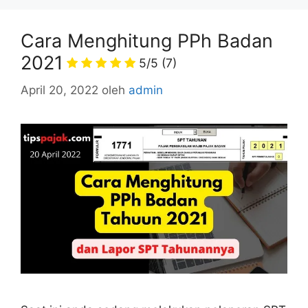
Cara Menghitung PPh Badan
2021
5/5
(7)
April 20, 2022
oleh
admin