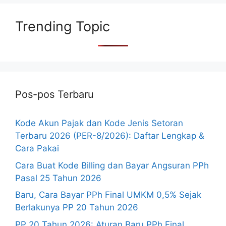
Trending Topic
Pos-pos Terbaru
Kode Akun Pajak dan Kode Jenis Setoran
Terbaru 2026 (PER-8/2026): Daftar Lengkap &
Cara Pakai
Cara Buat Kode Billing dan Bayar Angsuran PPh
Pasal 25 Tahun 2026
Baru, Cara Bayar PPh Final UMKM 0,5% Sejak
Berlakunya PP 20 Tahun 2026
PP 20 Tahun 2026: Aturan Baru PPh Final