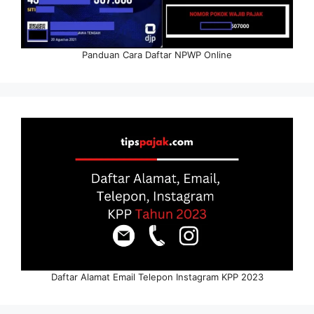
Panduan Cara Daftar NPWP Online
Daftar Alamat Email Telepon Instagram KPP 2023