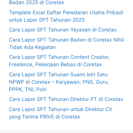
Badan 2025 di Coretax
Template Excel Daftar Peredaran Usaha Pribadi
untuk Lapor SPT Tahunan 2025
Cara Lapor SPT Tahunan Yayasan di Coretax
Cara Lapor SPT Tahunan Badan di Coretax Nihil
Tidak Ada Kegiatan
Cara Lapor SPT Tahunan Content Creator,
Freelance, Pekerjaan Bebas di Coretax
Cara Lapor SPT Tahunan Suami Istri Satu
NPWP di Coretax – Karyawan, PNS, Guru,
PPPK, TNI, Polri
Cara Lapor SPT Tahunan Direktur PT di Coretax
Cara Lapor SPT Tahunan untuk Direktur CV
yang Terima PRIVE di Coretax