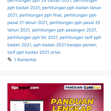
perhitungan pph 29 badan 2021
,
perhitungan
pph badan 2021
,
perhitungan pph badan tahun
2021
,
perhitungan pph final
,
perhitungan pph
pasal 21 tahun 2021
,
perhitungan pph pasal 25
tahun 2021
,
perhitungan pph pesangon 2021
,
perhitungan pph thr 2021
,
perhitungan tarif pph
badan 2021
,
pph badan 2021 berapa persen
,
tarif pph badan 2021 ortax
1 Komentar