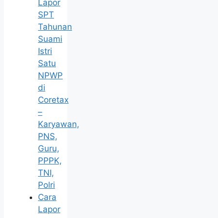
Lapor
SPT
Tahunan
Suami
Istri
Satu
NPWP
di
Coretax
–
Karyawan,
PNS,
Guru,
PPPK,
TNI,
Polri
Cara
Lapor