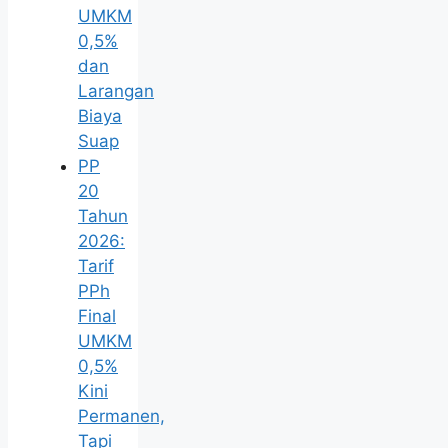
UMKM
0,5%
dan
Larangan
Biaya
Suap
PP
20
Tahun
2026:
Tarif
PPh
Final
UMKM
0,5%
Kini
Permanen,
Tapi