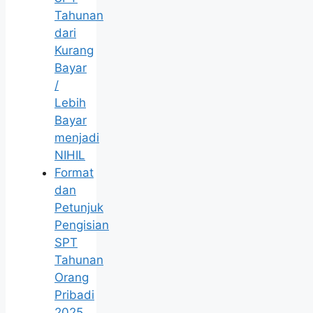
Tahunan
dari
Kurang
Bayar
/
Lebih
Bayar
menjadi
NIHIL
Format
dan
Petunjuk
Pengisian
SPT
Tahunan
Orang
Pribadi
2025