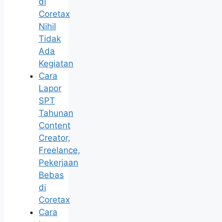
di
Coretax
Nihil
Tidak
Ada
Kegiatan
Cara
Lapor
SPT
Tahunan
Content
Creator,
Freelance,
Pekerjaan
Bebas
di
Coretax
Cara