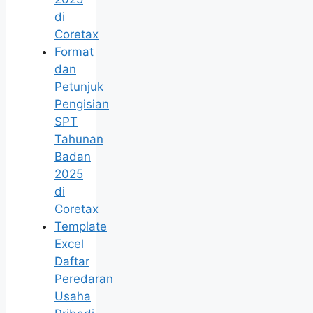
di
Coretax
Format
dan
Petunjuk
Pengisian
SPT
Tahunan
Badan
2025
di
Coretax
Template
Excel
Daftar
Peredaran
Usaha