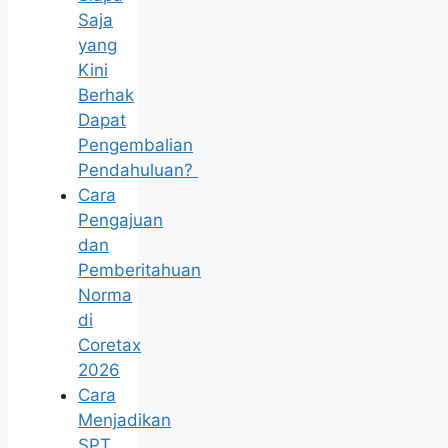
Saja
yang
Kini
Berhak
Dapat
Pengembalian
Pendahuluan?
Cara
Pengajuan
dan
Pemberitahuan
Norma
di
Coretax
2026
Cara
Menjadikan
SPT