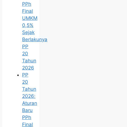
PPh
Final
UMKM
0,5%
Sejak
Berlakunya
PP
20
Tahun
2026
PP
20
Tahun
2026:
Aturan
Baru
PPh
Final