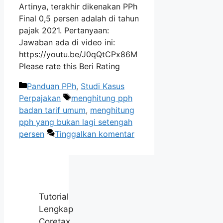
Artinya, terakhir dikenakan PPh
Final 0,5 persen adalah di tahun
pajak 2021. Pertanyaan:
Jawaban ada di video ini:
https://youtu.be/J0qQtCPx86M
Please rate this Beri Rating
Kategori
Panduan PPh
,
Studi Kasus
Tag
Perpajakan
menghitung pph
badan tarif umum
,
menghitung
pph yang bukan lagi setengah
persen
Tinggalkan komentar
Tutorial
Lengkap
Coretax