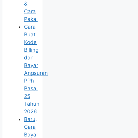
&
Cara
Pakai
Cara
Buat
Kode
Billing
dan
Bayar
Angsuran
PPh
Pasal
25
Tahun
2026
Baru,
Cara
Bayar