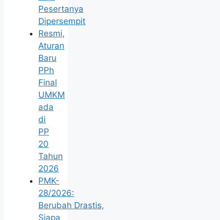
Pesertanya
Dipersempit
Resmi,
Aturan
Baru
PPh
Final
UMKM
ada
di
PP
20
Tahun
2026
PMK-
28/2026:
Berubah Drastis,
Siapa