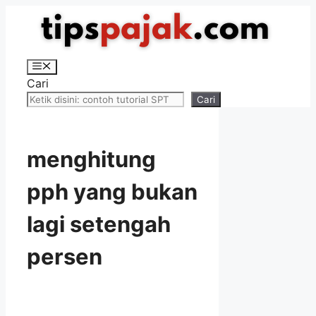
Langsung
ke
isi
Menu
Cari
Cari
menghitung
pph yang bukan
lagi setengah
persen