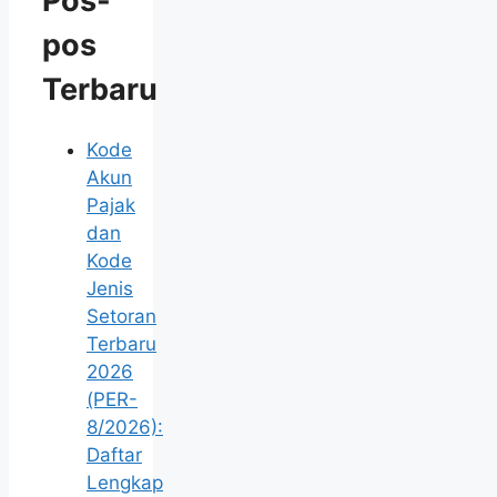
Pos-
pos
Terbaru
Kode
Akun
Pajak
dan
Kode
Jenis
Setoran
Terbaru
2026
(PER-
8/2026):
Daftar
Lengkap