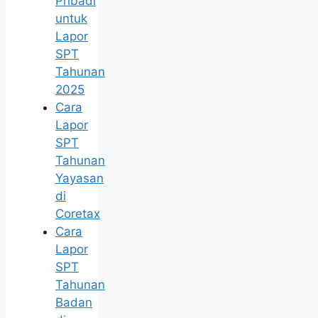
Pribadi
untuk
Lapor
SPT
Tahunan
2025
Cara
Lapor
SPT
Tahunan
Yayasan
di
Coretax
Cara
Lapor
SPT
Tahunan
Badan