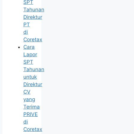
SPT
Tahunan
Direktur
PT
di
Coretax
Cara
Lapor
SPT
Tahunan
untuk
Direktur
CV
yang
Terima
PRIVE
di
Coretax