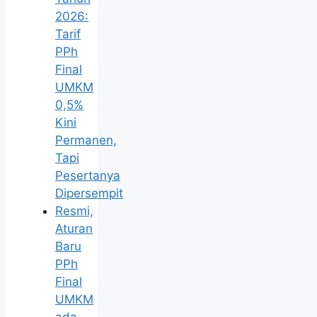
2026:
Tarif
PPh
Final
UMKM
0,5%
Kini
Permanen,
Tapi
Pesertanya
Dipersempit
Resmi,
Aturan
Baru
PPh
Final
UMKM