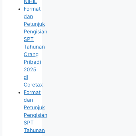
NIHIL
Format
dan
Petunjuk
Pengisian
SPT
Tahunan
Orang
Pribadi
2025
di
Coretax
Format
dan
Petunjuk
Pengisian
SPT
Tahunan