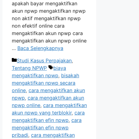
apakah bayar mengaktifkan
akun npwp mengaktifkan npwp
non aktif mengaktifkan npwp
non efektif online cara
mengaktifkan akun npwp cara
mengaktifkan akun npwp online
…
Baca Selengkapnya
Kategori
Studi Kasus Perpajakan
,
Tag
Tentang NPWP
biaya
mengaktifkan npwp
,
bisakah
mengaktifkan npwp secara
online
,
cara mengaktifkan akun
npwp
,
cara mengaktifkan akun
npwp online
,
cara mengaktifkan
akun npwp yang terblokir
,
cara
mengaktifkan efin npwp
,
cara
mengaktifkan efin npwp
pribadi
,
cara mengaktifkan