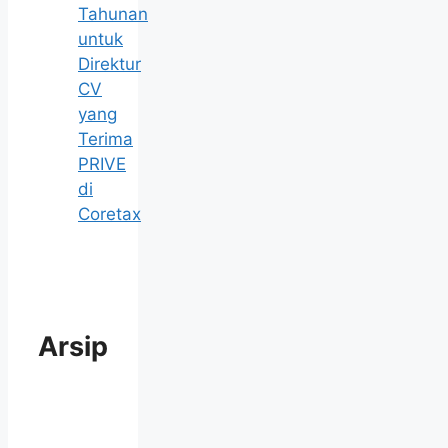
Tahunan
untuk
Direktur
CV
yang
Terima
PRIVE
di
Coretax
Arsip