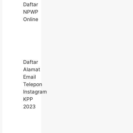
Daftar
NPWP
Online
Daftar
Alamat
Email
Telepon
Instagram
KPP
2023