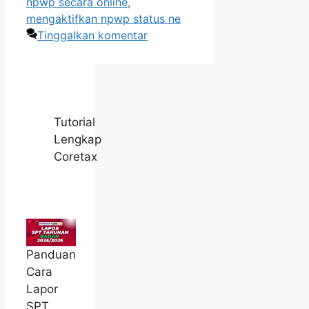
npwp secara online
,
mengaktifkan npwp status ne
Tinggalkan komentar
Tutorial
Lengkap
Coretax
Panduan
Cara
Lapor
SPT