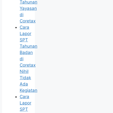
Tahunan
Yayasan
di
Coretax
Cara
Lapor
SPT
Tahunan
Badan
di
Coretax
Nihil
Tidak
Ada
Kegiatan
Cara
Lapor
SPT