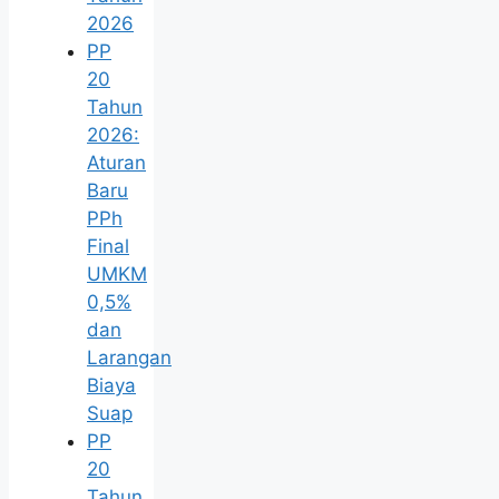
2026
PP
20
Tahun
2026:
Aturan
Baru
PPh
Final
UMKM
0,5%
dan
Larangan
Biaya
Suap
PP
20
Tahun