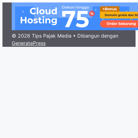
© 2026 Tips Pajak Media
• Dibangun dengan
GeneratePress