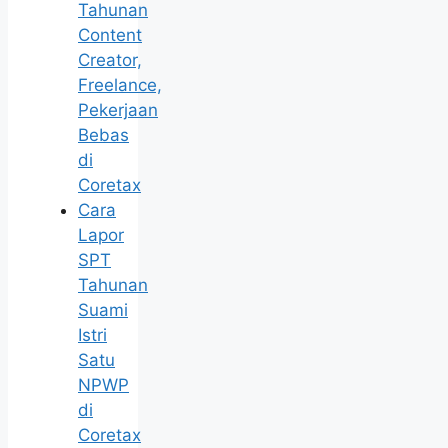
Tahunan
Content
Creator,
Freelance,
Pekerjaan
Bebas
di
Coretax
Cara
Lapor
SPT
Tahunan
Suami
Istri
Satu
NPWP
di
Coretax