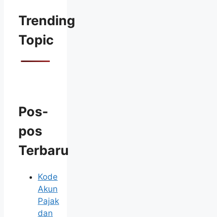
Trending
Topic
Pos-
pos
Terbaru
Kode
Akun
Pajak
dan