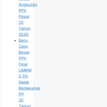
Angsuran
PPh
Pasal
25
Tahun
2026
Baru,
Cara
Bayar
PPh
Final
UMKM
0,5%
Sejak
Berlakunya
PP
20
Tahun