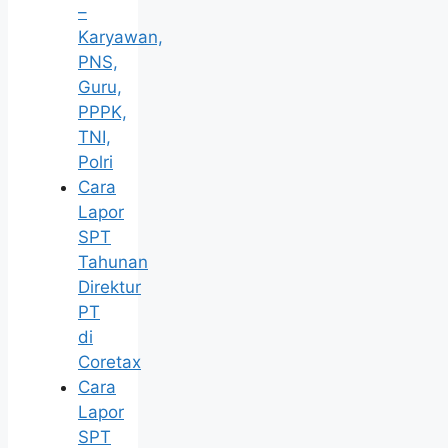
–
Karyawan,
PNS,
Guru,
PPPK,
TNI,
Polri
Cara
Lapor
SPT
Tahunan
Direktur
PT
di
Coretax
Cara
Lapor
SPT