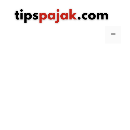
Langsung
ke
isi
Menu