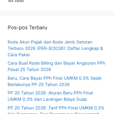
164 views
Pos-pos Terbaru
Kode Akun Pajak dan Kode Jenis Setoran
Terbaru 2026 (PER-8/2026): Daftar Lengkap &
Cara Pakai
Cara Buat Kode Billing dan Bayar Angsuran PPh
Pasal 25 Tahun 2026
Baru, Cara Bayar PPh Final UMKM 0,5% Sejak
Berlakunya PP 20 Tahun 2026
PP 20 Tahun 2026: Aturan Baru PPh Final
UMKM 0,5% dan Larangan Biaya Suap
PP 20 Tahun 2026: Tarif PPh Final UMKM 0,5%