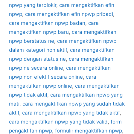
npwp yang terblokir
,
cara mengaktifkan efin
npwp
,
cara mengaktifkan efin npwp pribadi
,
cara mengaktifkan npwp badan
,
cara
mengaktifkan npwp baru
,
cara mengaktifkan
npwp berstatus ne
,
cara mengaktifkan npwp
dalam kategori non aktif
,
cara mengaktifkan
npwp dengan status ne
,
cara mengaktifkan
npwp ne secara online
,
cara mengaktifkan
npwp non efektif secara online
,
cara
mengaktifkan npwp online
,
cara mengaktifkan
npwp tidak aktif
,
cara mengaktifkan npwp yang
mati
,
cara mengaktifkan npwp yang sudah tidak
aktif
,
cara mengaktifkan npwp yang tidak aktif
,
cara mengaktifkan npwp yang tidak valid
,
form
pengaktifan npwp
,
formulir mengaktifkan npwp
,