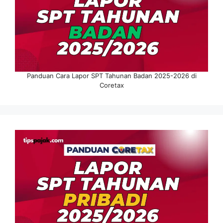
Panduan Cara Lapor SPT Tahunan Badan 2025-2026 di
Coretax