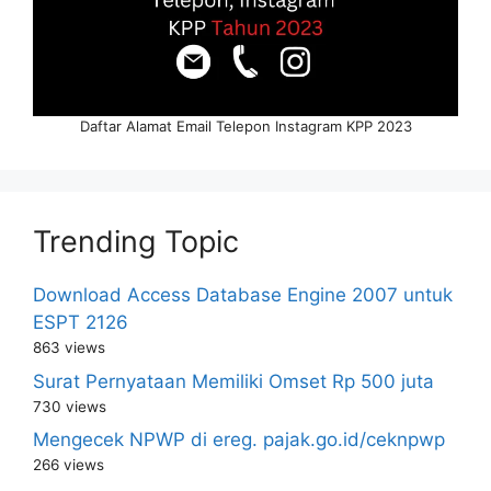
Daftar Alamat Email Telepon Instagram KPP 2023
Trending Topic
Download Access Database Engine 2007 untuk
ESPT 2126
863 views
Surat Pernyataan Memiliki Omset Rp 500 juta
730 views
Mengecek NPWP di ereg. pajak.go.id/ceknpwp
266 views