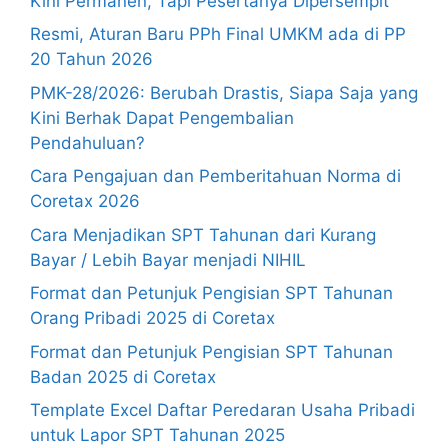
Kini Permanen, Tapi Pesertanya Dipersempit
Resmi, Aturan Baru PPh Final UMKM ada di PP
20 Tahun 2026
PMK-28/2026: Berubah Drastis, Siapa Saja yang
Kini Berhak Dapat Pengembalian
Pendahuluan?
Cara Pengajuan dan Pemberitahuan Norma di
Coretax 2026
Cara Menjadikan SPT Tahunan dari Kurang
Bayar / Lebih Bayar menjadi NIHIL
Format dan Petunjuk Pengisian SPT Tahunan
Orang Pribadi 2025 di Coretax
Format dan Petunjuk Pengisian SPT Tahunan
Badan 2025 di Coretax
Template Excel Daftar Peredaran Usaha Pribadi
untuk Lapor SPT Tahunan 2025