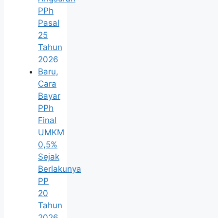
PPh
Pasal
25
Tahun
2026
Baru,
Cara
Bayar
PPh
Final
UMKM
0,5%
Sejak
Berlakunya
PP
20
Tahun
2026