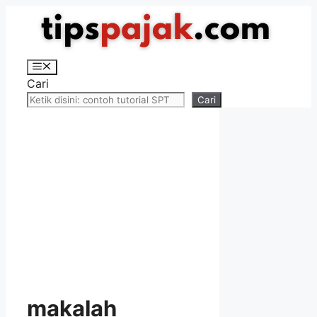
Langsung
ke
isi
Menu
Cari
Cari
makalah