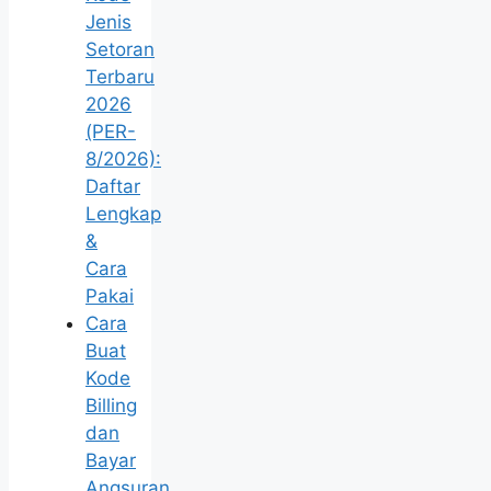
Jenis
Setoran
Terbaru
2026
(PER-
8/2026):
Daftar
Lengkap
&
Cara
Pakai
Cara
Buat
Kode
Billing
dan
Bayar
Angsuran