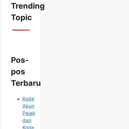
Trending
Topic
Pos-
pos
Terbaru
Kode
Akun
Pajak
dan
Kode