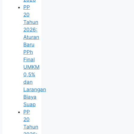
PP
20
Tahun
2026:
Aturan
Baru
PPh
Final
UMKM
0,5%
dan
Larangan
Biaya
Suap
PP
20
Tahun