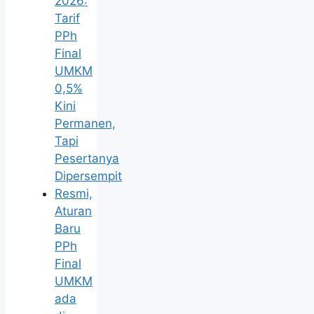
2026:
Tarif
PPh
Final
UMKM
0,5%
Kini
Permanen,
Tapi
Pesertanya
Dipersempit
Resmi,
Aturan
Baru
PPh
Final
UMKM
ada