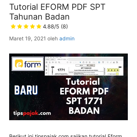
Tutorial EFORM PDF SPT
Tahunan Badan
4.88/5
(8)
Maret 19, 2021
oleh
admin
Berikut ini tipspajak.com sajikan tutorial Eform