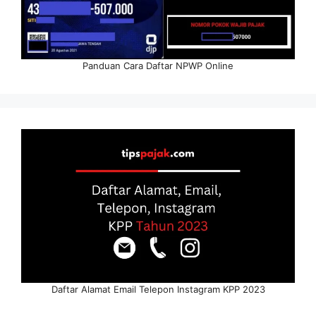
Panduan Cara Daftar NPWP Online
Daftar Alamat Email Telepon Instagram KPP 2023