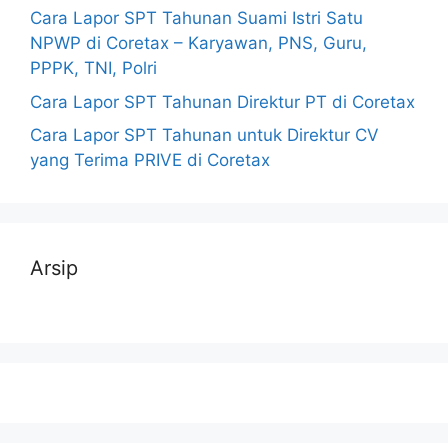
Cara Lapor SPT Tahunan Suami Istri Satu
NPWP di Coretax – Karyawan, PNS, Guru,
PPPK, TNI, Polri
Cara Lapor SPT Tahunan Direktur PT di Coretax
Cara Lapor SPT Tahunan untuk Direktur CV
yang Terima PRIVE di Coretax
Arsip