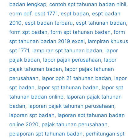
badan lengkap
,
contoh spt tahunan badan nihil
,
eorm pdf
,
espt 1771
,
espt badan
,
espt badan
2010
,
espt badan terbaru
,
espt tahunan badan
,
form spt badan
,
form spt tahunan badan
,
form
spt tahunan badan 2019 excel
,
lampiran khusus
spt 1771
,
lampiran spt tahunan badan
,
lapor
pajak badan
,
lapor pajak perusahaan
,
lapor
pajak tahunan badan
,
lapor pajak tahunan
perusahaan
,
lapor pph 21 tahunan badan
,
lapor
spt badan
,
lapor spt tahunan badan
,
lapor spt
tahunan badan online
,
laporan pajak tahunan
badan
,
laporan pajak tahunan perusahaan
,
laporan spt badan
,
laporan spt tahunan badan
online 2020
,
pajak tahunan perusahaan
,
pelaporan spt tahunan badan
,
perhitungan spt