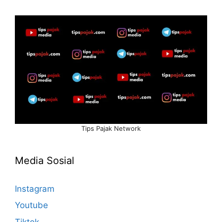
Tips Pajak Network
Media Sosial
Instagram
Youtube
Tiktok