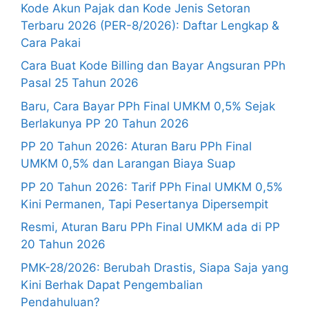
Kode Akun Pajak dan Kode Jenis Setoran
Terbaru 2026 (PER-8/2026): Daftar Lengkap &
Cara Pakai
Cara Buat Kode Billing dan Bayar Angsuran PPh
Pasal 25 Tahun 2026
Baru, Cara Bayar PPh Final UMKM 0,5% Sejak
Berlakunya PP 20 Tahun 2026
PP 20 Tahun 2026: Aturan Baru PPh Final
UMKM 0,5% dan Larangan Biaya Suap
PP 20 Tahun 2026: Tarif PPh Final UMKM 0,5%
Kini Permanen, Tapi Pesertanya Dipersempit
Resmi, Aturan Baru PPh Final UMKM ada di PP
20 Tahun 2026
PMK-28/2026: Berubah Drastis, Siapa Saja yang
Kini Berhak Dapat Pengembalian
Pendahuluan?