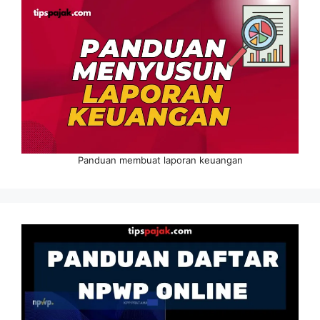
Panduan membuat laporan keuangan