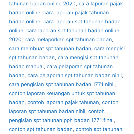
tahunan badan online 2020
,
cara laporan pajak
badan online
,
cara laporan pajak tahunan
badan online
,
cara laporan spt tahunan badan
online
,
cara laporan spt tahunan badan online
2020
,
cara melaporkan spt tahunan badan
,
cara membuat spt tahunan badan
,
cara mengisi
spt tahunan badan
,
cara mengisi spt tahunan
badan manual
,
cara pelaporan spt tahunan
badan
,
cara pelaporan spt tahunan badan nihil
,
cara pengisian spt tahunan badan 1771 nihil
,
contoh laporan keuangan untuk spt tahunan
badan
,
contoh laporan pajak tahunan
,
contoh
laporan spt tahunan badan nihil
,
contoh
pengisian spt tahunan pph badan 1771 final
,
contoh spt tahunan badan
,
contoh spt tahunan