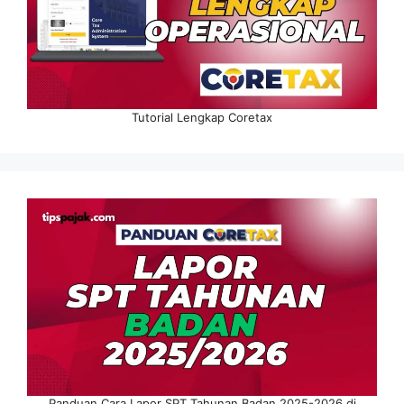
Tutorial Lengkap Coretax
Panduan Cara Lapor SPT Tahunan Badan 2025-2026 di