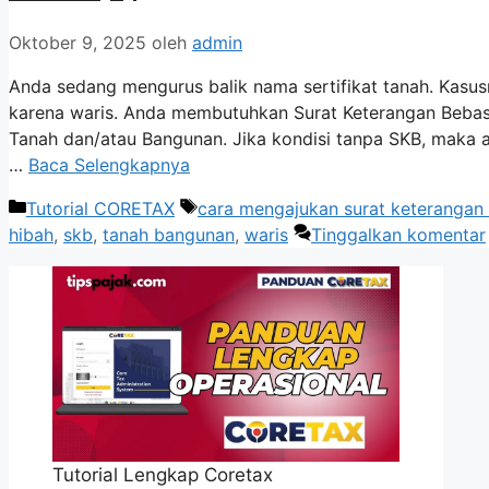
Oktober 9, 2025
oleh
admin
Anda sedang mengurus balik nama sertifikat tanah. Kasusn
karena waris. Anda membutuhkan Surat Keterangan Bebas 
Tanah dan/atau Bangunan. Jika kondisi tanpa SKB, maka a
…
Baca Selengkapnya
Kategori
Tag
Tutorial CORETAX
cara mengajukan surat keterangan
hibah
,
skb
,
tanah bangunan
,
waris
Tinggalkan komentar
Tutorial Lengkap Coretax