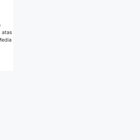
a
 atas
Media