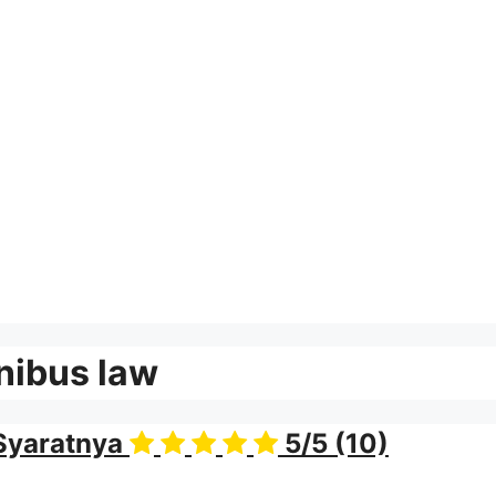
nibus law
 Syaratnya
5/5
(10)