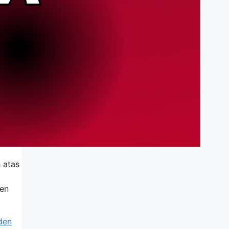
 atas
den
den