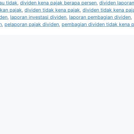
au tidak
,
dividen kena pajak berapa persen
,
dividen lapora
akan pajak
,
dividen tidak kena pajak
,
dividen tidak kena paj
iden
,
laporan investasi dividen
,
laporan pembagian dividen
,
n
,
pelaporan pajak dividen
,
pembagian dividen tidak kena p