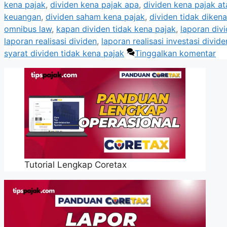
kena pajak
,
dividen kena pajak apa
,
dividen kena pajak at
keuangan
,
dividen saham kena pajak
,
dividen tidak diken
omnibus law
,
kapan dividen tidak kena pajak
,
laporan div
laporan realisasi dividen
,
laporan realisasi investasi divide
syarat dividen tidak kena pajak
Tinggalkan komentar
Tutorial Lengkap Coretax