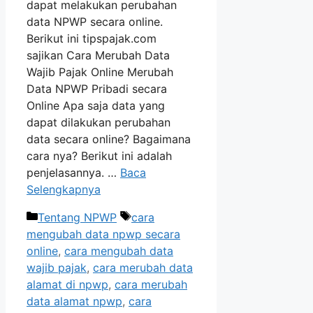
dapat melakukan perubahan
data NPWP secara online.
Berikut ini tipspajak.com
sajikan Cara Merubah Data
Wajib Pajak Online Merubah
Data NPWP Pribadi secara
Online Apa saja data yang
dapat dilakukan perubahan
data secara online? Bagaimana
cara nya? Berikut ini adalah
penjelasannya. …
Baca
Selengkapnya
Kategori
Tag
Tentang NPWP
cara
mengubah data npwp secara
online
,
cara mengubah data
wajib pajak
,
cara merubah data
alamat di npwp
,
cara merubah
data alamat npwp
,
cara