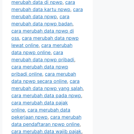
merubah data di npwp
,
cara
merubah data kartu npwp
,
cara
merubah data npwp
,
cara
merubah data npwp badan
,
cara merubah data npwp di
oss
,
cara merubah data npwp
lewat online
,
cara merubah
data npwp online
,
cara
merubah data npwp pribadi
,
cara merubah data npwp
pribadi online
,
cara merubah
data npwp secara online
,
cara
merubah data npwp yang salah
,
cara merubah data pada npwp
,
cara merubah data pajak
online
,
cara merubah data
pekerjaan npwp
,
cara merubah
data pendaftaran npwp online
,
cara merubah data wajib pajak
,