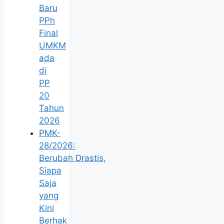
Baru
PPh
Final
UMKM
ada
di
PP
20
Tahun
2026
PMK-
28/2026:
Berubah Drastis,
Siapa
Saja
yang
Kini
Berhak