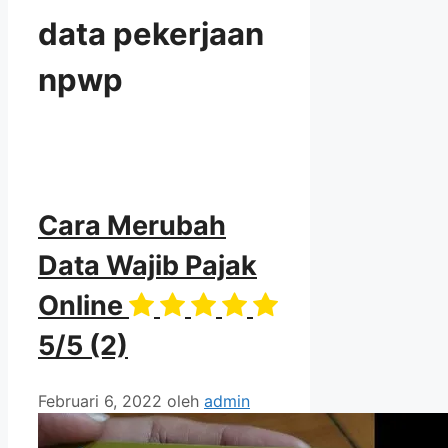
data pekerjaan
npwp
Cara Merubah
Data Wajib Pajak
Online
5/5
(2)
Februari 6, 2022
oleh
admin