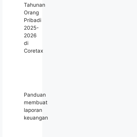
Tahunan
Orang
Pribadi
2025-
2026
di
Coretax
Panduan
membuat
laporan
keuangan