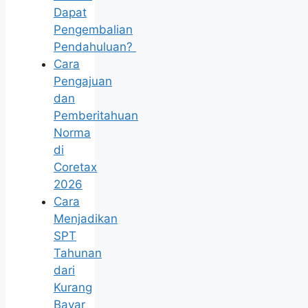
Dapat
Pengembalian
Pendahuluan?
Cara
Pengajuan
dan
Pemberitahuan
Norma
di
Coretax
2026
Cara
Menjadikan
SPT
Tahunan
dari
Kurang
Bayar