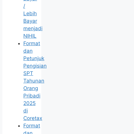
/
Lebih
Bayar
menjadi
NIHIL
Format
dan
Petunjuk
Pengisian
SPT
Tahunan
Orang
Pribadi
2025
di
Coretax
Format
dan