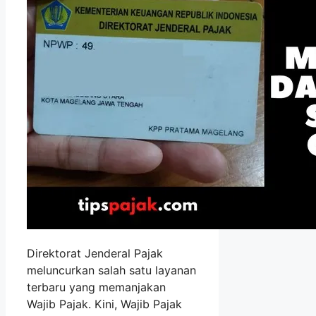
Direktorat Jenderal Pajak
meluncurkan salah satu layanan
terbaru yang memanjakan
Wajib Pajak. Kini, Wajib Pajak