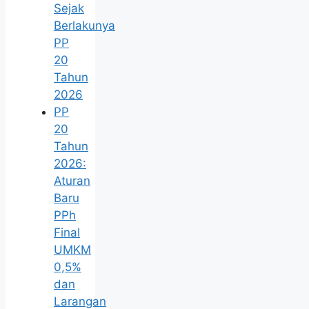
Sejak
Berlakunya
PP
20
Tahun
2026
PP
20
Tahun
2026:
Aturan
Baru
PPh
Final
UMKM
0,5%
dan
Larangan