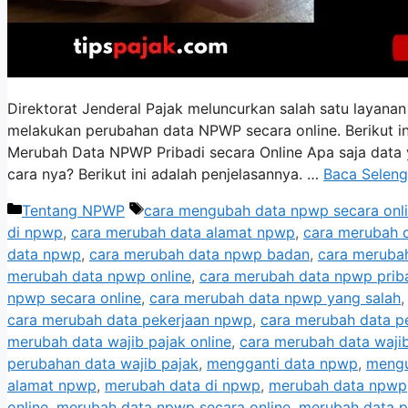
Direktorat Jenderal Pajak meluncurkan salah satu layanan
melakukan perubahan data NPWP secara online. Berikut in
Merubah Data NPWP Pribadi secara Online Apa saja data 
cara nya? Berikut ini adalah penjelasannya. …
Baca Selen
Kategori
Tag
Tentang NPWP
cara mengubah data npwp secara onl
di npwp
,
cara merubah data alamat npwp
,
cara merubah 
data npwp
,
cara merubah data npwp badan
,
cara meruba
merubah data npwp online
,
cara merubah data npwp prib
npwp secara online
,
cara merubah data npwp yang salah
cara merubah data pekerjaan npwp
,
cara merubah data p
merubah data wajib pajak online
,
cara merubah data wajib
perubahan data wajib pajak
,
mengganti data npwp
,
mengu
alamat npwp
,
merubah data di npwp
,
merubah data npwp
online
,
merubah data npwp secara online
,
merubah data p