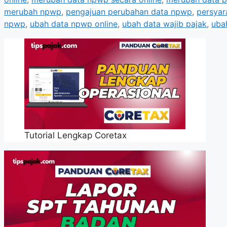
merubah npwp
,
pengajuan perubahan data npwp
,
persyar
npwp
,
ubah data npwp online
,
ubah data wajib pajak
,
ubah
Tutorial Lengkap Coretax