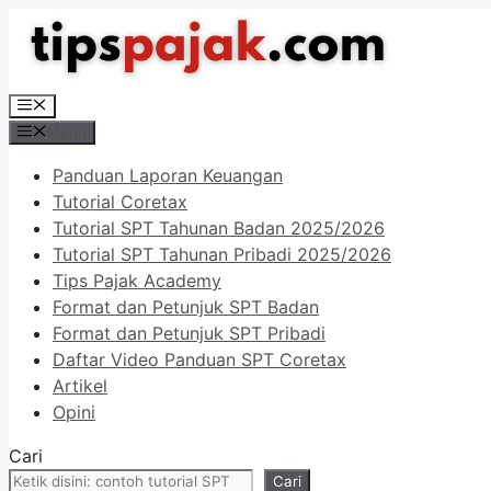
Langsung
ke
isi
Menu
Menu
Panduan Laporan Keuangan
Tutorial Coretax
Tutorial SPT Tahunan Badan 2025/2026
Tutorial SPT Tahunan Pribadi 2025/2026
Tips Pajak Academy
Format dan Petunjuk SPT Badan
Format dan Petunjuk SPT Pribadi
Daftar Video Panduan SPT Coretax
Artikel
Opini
Cari
Cari