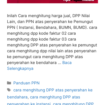
Inilah Cara menghitung harga jual, DPP Nilai
Lain, dan PPN atas penyerahan ke Pemungut
PPN ( Instansi, Bendahara, BUMN, BUMD). cara
menghitung dpp kode faktur 02 cara
menghitung dpp kode faktur 03 cara
menghitung DPP atas penyerahan ke pemungut
cara menghitung dpp nilai lain atas penyerahan
ke pemungut cara menghitung DPP atas
penyerahan ke bendahara …
Baca
Selengkapnya
Kategori
Panduan PPN
Tag
cara menghitung DPP atas penyerahan ke
bendahara
,
cara menghitung DPP atas
penyerahan ke instansi
,
cara menghitung DPP