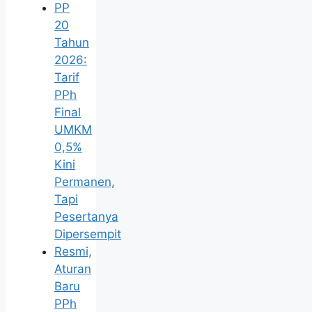
PP
20
Tahun
2026:
Tarif
PPh
Final
UMKM
0,5%
Kini
Permanen,
Tapi
Pesertanya
Dipersempit
Resmi,
Aturan
Baru
PPh