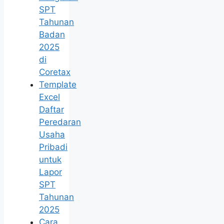
SPT
Tahunan
Badan
2025
di
Coretax
Template
Excel
Daftar
Peredaran
Usaha
Pribadi
untuk
Lapor
SPT
Tahunan
2025
Cara