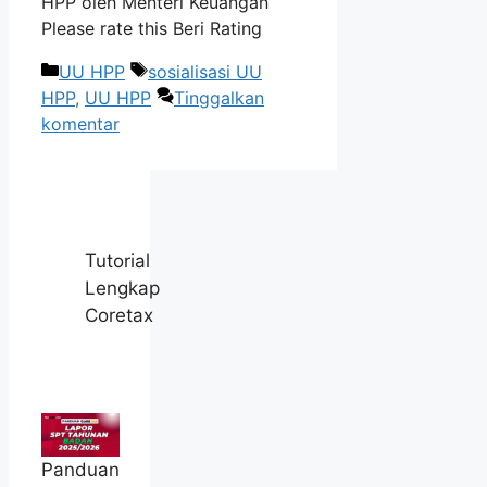
HPP oleh Menteri Keuangan
Please rate this Beri Rating
Kategori
Tag
UU HPP
sosialisasi UU
HPP
,
UU HPP
Tinggalkan
komentar
Tutorial
Lengkap
Coretax
Panduan