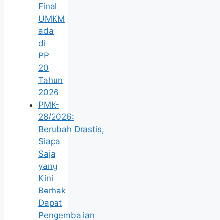
Final
UMKM
ada
di
PP
20
Tahun
2026
PMK-
28/2026:
Berubah Drastis,
Siapa
Saja
yang
Kini
Berhak
Dapat
Pengembalian