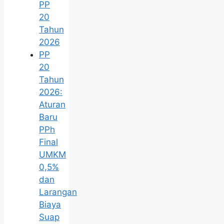
PP
20
Tahun
2026
PP
20
Tahun
2026:
Aturan
Baru
PPh
Final
UMKM
0,5%
dan
Larangan
Biaya
Suap