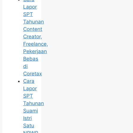
Lapor
SPT
Tahunan
Content
Creator,
Freelance,
Pekerjaan
Bebas
di
Coretax
Cara
Lapor
SPT
Tahunan
Suami
Istri
Satu