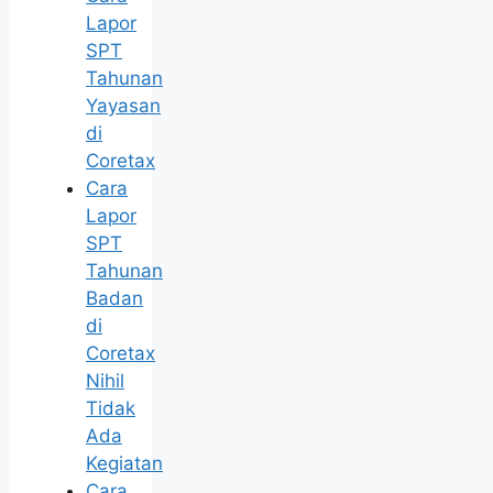
Lapor
SPT
Tahunan
Yayasan
di
Coretax
Cara
Lapor
SPT
Tahunan
Badan
di
Coretax
Nihil
Tidak
Ada
Kegiatan
Cara