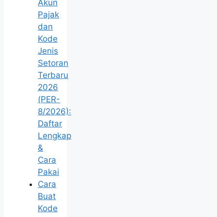
Akun
Pajak
dan
Kode
Jenis
Setoran
Terbaru
2026
(PER-
8/2026):
Daftar
Lengkap
&
Cara
Pakai
Cara
Buat
Kode