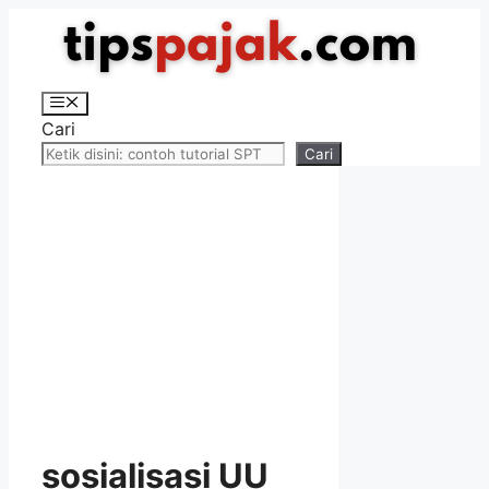
Langsung
ke
isi
Menu
Cari
Cari
sosialisasi UU