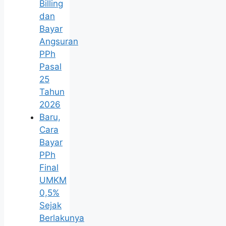
Billing
dan
Bayar
Angsuran
PPh
Pasal
25
Tahun
2026
Baru,
Cara
Bayar
PPh
Final
UMKM
0,5%
Sejak
Berlakunya