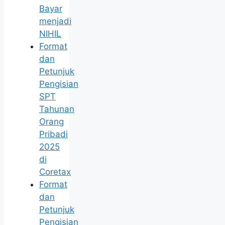
Bayar
menjadi
NIHIL
Format
dan
Petunjuk
Pengisian
SPT
Tahunan
Orang
Pribadi
2025
di
Coretax
Format
dan
Petunjuk
Pengisian