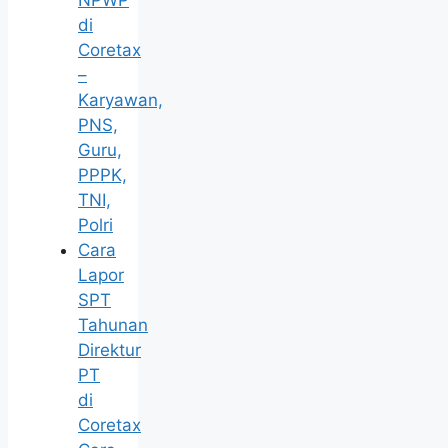
NPWP
di
Coretax
–
Karyawan,
PNS,
Guru,
PPPK,
TNI,
Polri
Cara
Lapor
SPT
Tahunan
Direktur
PT
di
Coretax