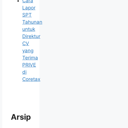
Cara
Lapor
SPT
Tahunan
untuk
Direktur
CV
yang
Terima
PRIVE
di
Coretax
Arsip