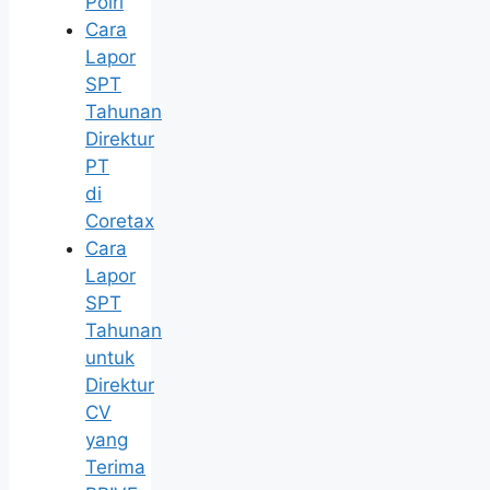
Polri
Cara
Lapor
SPT
Tahunan
Direktur
PT
di
Coretax
Cara
Lapor
SPT
Tahunan
untuk
Direktur
CV
yang
Terima