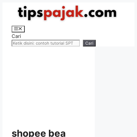
Langsung
ke
isi
Menu
Cari
Cari
shopee bea