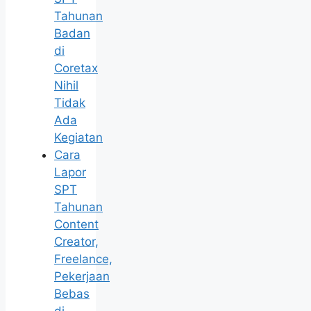
Tahunan
Badan
di
Coretax
Nihil
Tidak
Ada
Kegiatan
Cara
Lapor
SPT
Tahunan
Content
Creator,
Freelance,
Pekerjaan
Bebas