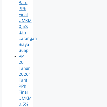
Baru
PPh
Final
UMKM
0,5%
dan
Larangan
Biaya
Suap
PP
20
Tahun
2026:
Tarif
PPh
Final
UMKM
0,5%