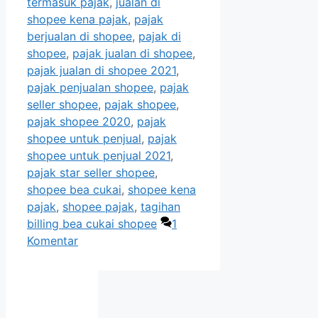
termasuk pajak
,
jualan di
shopee kena pajak
,
pajak
berjualan di shopee
,
pajak di
shopee
,
pajak jualan di shopee
,
pajak jualan di shopee 2021
,
pajak penjualan shopee
,
pajak
seller shopee
,
pajak shopee
,
pajak shopee 2020
,
pajak
shopee untuk penjual
,
pajak
shopee untuk penjual 2021
,
pajak star seller shopee
,
shopee bea cukai
,
shopee kena
pajak
,
shopee pajak
,
tagihan
billing bea cukai shopee
1
Komentar