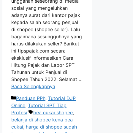
unggahan seseorang di media
sosial yang mengeluhkan
adanya surat dari kantor pajak
kepada salah seorang penjual
di shopee (shopee seller). Lalu
bagaimana sesungguhnya yang
harus dilakukan seller? Barikut
ini tipspajak.com secara
eksklusif informasikan Cara
Hitung Pajak dan Lapor SPT
Tahunan untuk Penjual di
Shopee Tahun 2022. Selamat …
Baca Selengkapnya
Kategori
Panduan PPh
,
Tutorial DJP
Online
,
Tutorial SPT Tiap
Tag
Profesi
bea cukai shopee
,
belanja di shopee kena bea
cukai
,
harga di shopee sudah