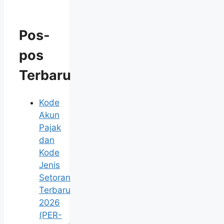
Pos-
pos
Terbaru
Kode
Akun
Pajak
dan
Kode
Jenis
Setoran
Terbaru
2026
(PER-