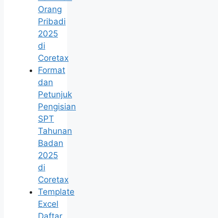
Orang
Pribadi
2025
di
Coretax
Format
dan
Petunjuk
Pengisian
SPT
Tahunan
Badan
2025
di
Coretax
Template
Excel
Daftar