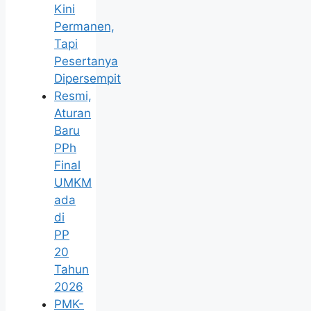
Kini
Permanen,
Tapi
Pesertanya
Dipersempit
Resmi,
Aturan
Baru
PPh
Final
UMKM
ada
di
PP
20
Tahun
2026
PMK-