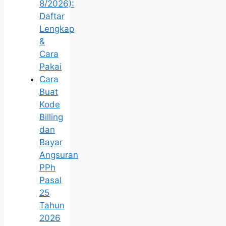
8/2026):
Daftar
Lengkap
&
Cara
Pakai
Cara
Buat
Kode
Billing
dan
Bayar
Angsuran
PPh
Pasal
25
Tahun
2026