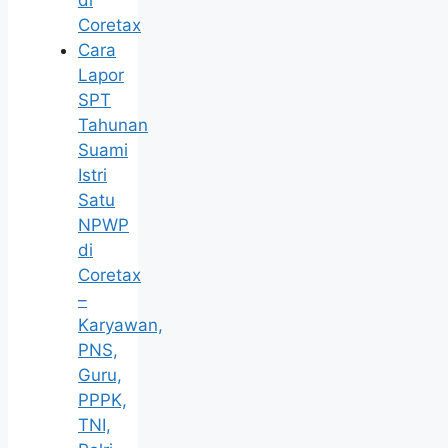
di
Coretax
Cara
Lapor
SPT
Tahunan
Suami
Istri
Satu
NPWP
di
Coretax
–
Karyawan,
PNS,
Guru,
PPPK,
TNI,