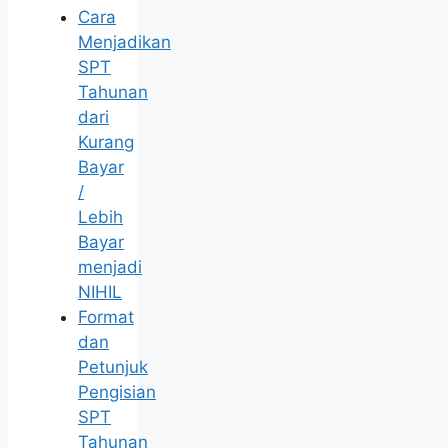
Cara
Menjadikan
SPT
Tahunan
dari
Kurang
Bayar
/
Lebih
Bayar
menjadi
NIHIL
Format
dan
Petunjuk
Pengisian
SPT
Tahunan