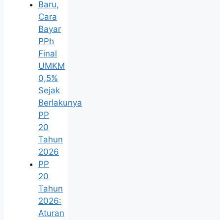
Baru,
Cara
Bayar
PPh
Final
UMKM
0,5%
Sejak
Berlakunya
PP
20
Tahun
2026
PP
20
Tahun
2026:
Aturan