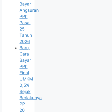
Bayar
Angsuran
PPh
Pasal
25
Tahun
2026
Baru,
Cara
Bayar
PPh
Final
UMKM
0,5%
Sejak
Berlakunya
PP
20