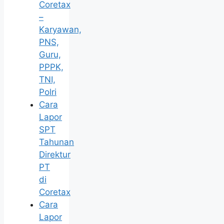
Coretax
–
Karyawan,
PNS,
Guru,
PPPK,
TNI,
Polri
Cara
Lapor
SPT
Tahunan
Direktur
PT
di
Coretax
Cara
Lapor