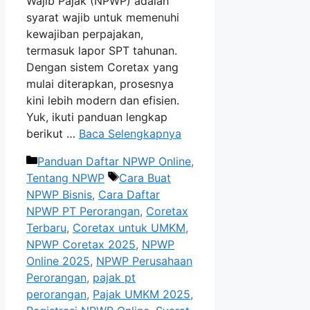
Wajib Pajak (NPWP) adalah
syarat wajib untuk memenuhi
kewajiban perpajakan,
termasuk lapor SPT tahunan.
Dengan sistem Coretax yang
mulai diterapkan, prosesnya
kini lebih modern dan efisien.
Yuk, ikuti panduan lengkap
berikut …
Baca Selengkapnya
Kategori
Panduan Daftar NPWP Online
,
Tag
Tentang NPWP
Cara Buat
NPWP Bisnis
,
Cara Daftar
NPWP PT Perorangan
,
Coretax
Terbaru
,
Coretax untuk UMKM
,
NPWP Coretax 2025
,
NPWP
Online 2025
,
NPWP Perusahaan
Perorangan
,
pajak pt
perorangan
,
Pajak UMKM 2025
,