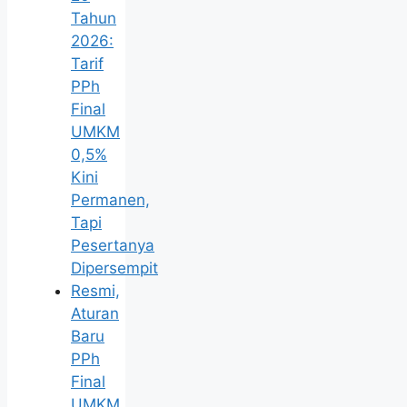
Tahun
2026:
Tarif
PPh
Final
UMKM
0,5%
Kini
Permanen,
Tapi
Pesertanya
Dipersempit
Resmi,
Aturan
Baru
PPh
Final
UMKM