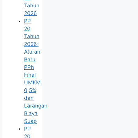
Tahun
2026
PP
20
Tahun
2026:
Aturan
Baru
PPh
Final
UMKM
0,5%
dan
Larangan
Biaya
Suap
PP
20