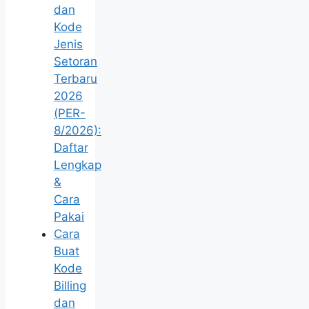
dan
Kode
Jenis
Setoran
Terbaru
2026
(PER-
8/2026):
Daftar
Lengkap
&
Cara
Pakai
Cara
Buat
Kode
Billing
dan