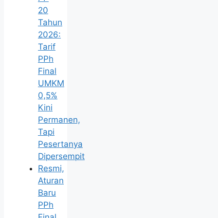
20
Tahun
2026:
Tarif
PPh
Final
UMKM
0,5%
Kini
Permanen,
Tapi
Pesertanya
Dipersempit
Resmi,
Aturan
Baru
PPh
Final