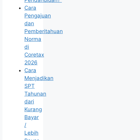
Pendahuluan?
Cara
Pengajuan
dan
Pemberitahuan
Norma
di
Coretax
2026
Cara
Menjadikan
SPT
Tahunan
dari
Kurang
Bayar
/
Lebih