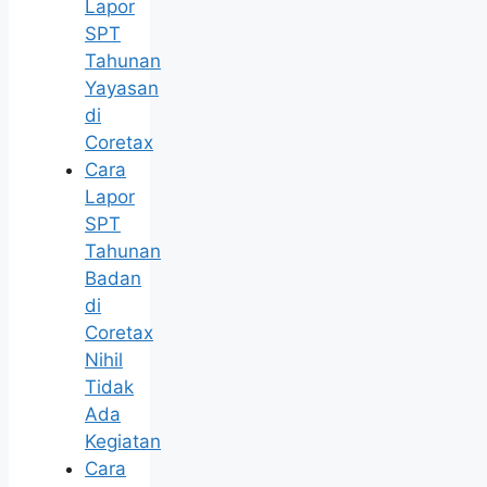
Lapor
SPT
Tahunan
Yayasan
di
Coretax
Cara
Lapor
SPT
Tahunan
Badan
di
Coretax
Nihil
Tidak
Ada
Kegiatan
Cara