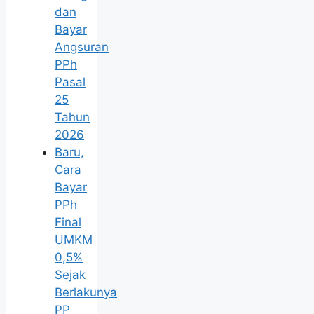
dan
Bayar
Angsuran
PPh
Pasal
25
Tahun
2026
Baru,
Cara
Bayar
PPh
Final
UMKM
0,5%
Sejak
Berlakunya
PP