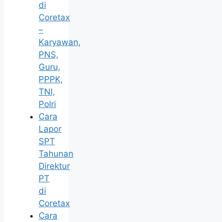
di
Coretax
–
Karyawan,
PNS,
Guru,
PPPK,
TNI,
Polri
Cara
Lapor
SPT
Tahunan
Direktur
PT
di
Coretax
Cara