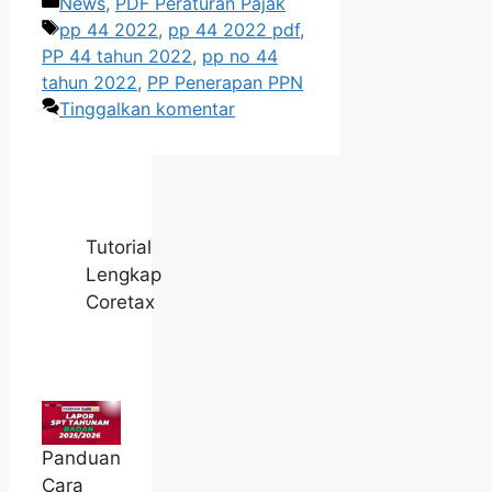
Kategori
News
,
PDF Peraturan Pajak
Tag
pp 44 2022
,
pp 44 2022 pdf
,
PP 44 tahun 2022
,
pp no 44
tahun 2022
,
PP Penerapan PPN
Tinggalkan komentar
Tutorial
Lengkap
Coretax
Panduan
Cara