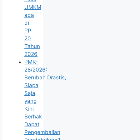
UMKM
ada
di
PP
20
Tahun
2026
PMK-
28/2026:
Berubah Drastis,
Siapa
Saja
yang
Kini
Berhak
Dapat
Pengembalian