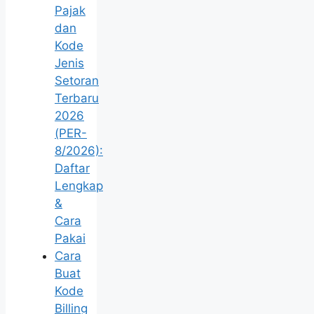
Pajak
dan
Kode
Jenis
Setoran
Terbaru
2026
(PER-
8/2026):
Daftar
Lengkap
&
Cara
Pakai
Cara
Buat
Kode
Billing