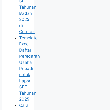
SPT
Tahunan
Badan
2025
di
Coretax
Template
Excel
Daftar
Peredaran
Usaha
Pribadi
untuk
Lapor
SPT
Tahunan
2025
Cara