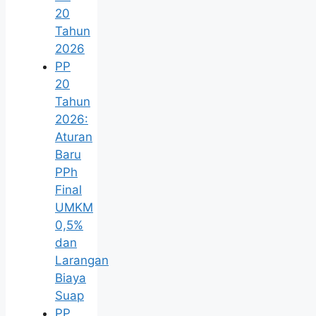
20
Tahun
2026
PP
20
Tahun
2026:
Aturan
Baru
PPh
Final
UMKM
0,5%
dan
Larangan
Biaya
Suap
PP