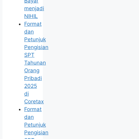
Bayar
menjadi
NIHIL
Format
dan
Petunjuk
Pengisian
SPT
Tahunan
Orang
Pribadi
2025
di
Coretax
Format
dan
Petunjuk
Pengisian