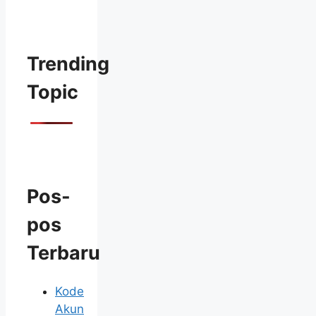
Trending
Topic
Pos-
pos
Terbaru
Kode
Akun