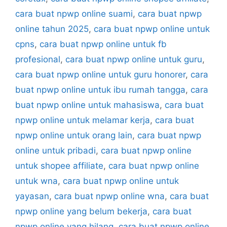
cara buat npwp online suami
,
cara buat npwp
online tahun 2025
,
cara buat npwp online untuk
cpns
,
cara buat npwp online untuk fb
profesional
,
cara buat npwp online untuk guru
,
cara buat npwp online untuk guru honorer
,
cara
buat npwp online untuk ibu rumah tangga
,
cara
buat npwp online untuk mahasiswa
,
cara buat
npwp online untuk melamar kerja
,
cara buat
npwp online untuk orang lain
,
cara buat npwp
online untuk pribadi
,
cara buat npwp online
untuk shopee affiliate
,
cara buat npwp online
untuk wna
,
cara buat npwp online untuk
yayasan
,
cara buat npwp online wna
,
cara buat
npwp online yang belum bekerja
,
cara buat
npwp online yang hilang
,
cara buat npwp online