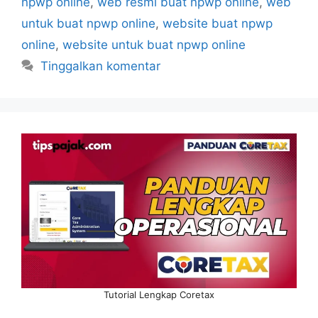
npwp online
,
web resmi buat npwp online
,
web
untuk buat npwp online
,
website buat npwp
online
,
website untuk buat npwp online
Tinggalkan komentar
Tutorial Lengkap Coretax