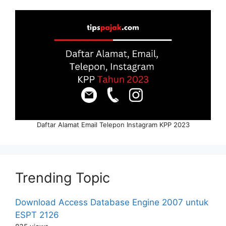
Daftar Alamat Email Telepon Instagram KPP 2023
Trending Topic
Download Access Database Engine 2007 untuk
ESPT 2126