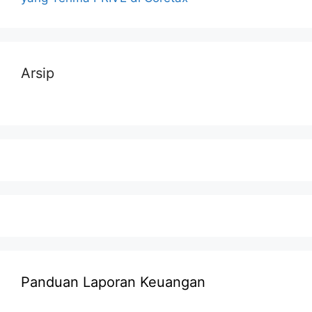
Arsip
Panduan Laporan Keuangan