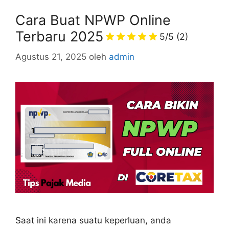
Cara Buat NPWP Online
Terbaru 2025
5/5
(2)
Agustus 21, 2025
oleh
admin
Saat ini karena suatu keperluan, anda