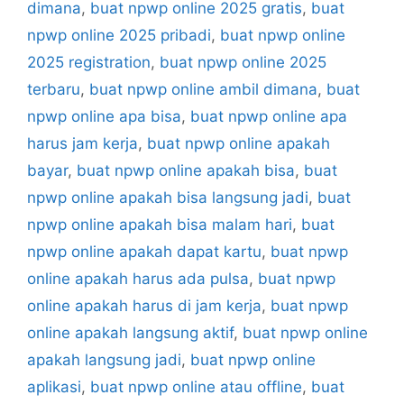
dimana
,
buat npwp online 2025 gratis
,
buat
npwp online 2025 pribadi
,
buat npwp online
2025 registration
,
buat npwp online 2025
terbaru
,
buat npwp online ambil dimana
,
buat
npwp online apa bisa
,
buat npwp online apa
harus jam kerja
,
buat npwp online apakah
bayar
,
buat npwp online apakah bisa
,
buat
npwp online apakah bisa langsung jadi
,
buat
npwp online apakah bisa malam hari
,
buat
npwp online apakah dapat kartu
,
buat npwp
online apakah harus ada pulsa
,
buat npwp
online apakah harus di jam kerja
,
buat npwp
online apakah langsung aktif
,
buat npwp online
apakah langsung jadi
,
buat npwp online
aplikasi
,
buat npwp online atau offline
,
buat