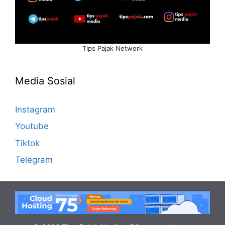
Tips Pajak Network
Media Sosial
Instagram
Youtube
Tiktok
Telegram