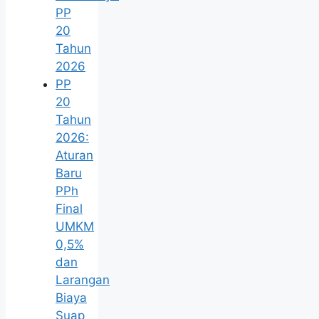
PP
20
Tahun
2026
PP
20
Tahun
2026:
Aturan
Baru
PPh
Final
UMKM
0,5%
dan
Larangan
Biaya
Suap