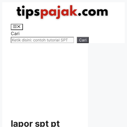
Langsung
ke
isi
Menu
Cari
Cari
lapor spt pt