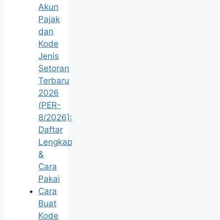
Akun
Pajak
dan
Kode
Jenis
Setoran
Terbaru
2026
(PER-
8/2026):
Daftar
Lengkap
&
Cara
Pakai
Cara
Buat
Kode