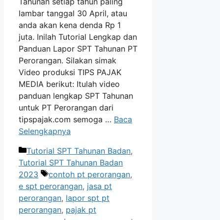
Tahunan setiap tahun paling
lambar tanggal 30 April, atau
anda akan kena denda Rp 1
juta. Inilah Tutorial Lengkap dan
Panduan Lapor SPT Tahunan PT
Perorangan. Silakan simak
Video produksi TIPS PAJAK
MEDIA berikut: Itulah video
panduan lengkap SPT Tahunan
untuk PT Perorangan dari
tipspajak.com semoga …
Baca
Selengkapnya
Kategori
Tutorial SPT Tahunan Badan
,
Tutorial SPT Tahunan Badan
Tag
2023
contoh pt perorangan
,
e spt perorangan
,
jasa pt
perorangan
,
lapor spt pt
perorangan
,
pajak pt