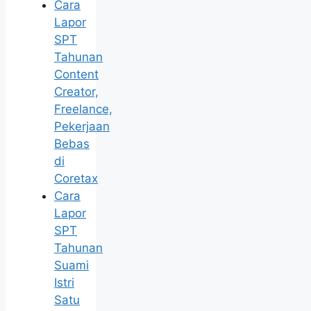
Cara
Lapor
SPT
Tahunan
Content
Creator,
Freelance,
Pekerjaan
Bebas
di
Coretax
Cara
Lapor
SPT
Tahunan
Suami
Istri
Satu