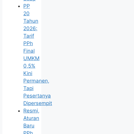
PP
20
Tahun
2026:
Tarif
PPh
Final
UMKM
0,5%
Kini
Permanen,
Tapi
Pesertanya
Dipersempit
Resmi,
Aturan
Baru
PPh