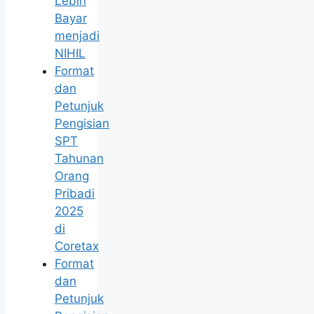
Lebih
Bayar
menjadi
NIHIL
Format
dan
Petunjuk
Pengisian
SPT
Tahunan
Orang
Pribadi
2025
di
Coretax
Format
dan
Petunjuk