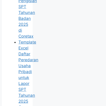
Pengisian
SPT
Tahunan
Badan
2025
di
Coretax
Template
Excel
Daftar
Peredaran
Usaha
Pribadi
untuk
Lapor
SPT
Tahunan
2025