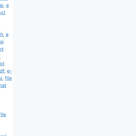
si
,
e
pot
e
ah
,
e
si
ot
t
ot
df
,
e-
i
,
file
mat
t
ile