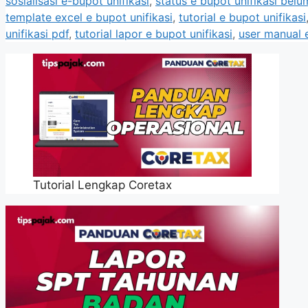
sosialisasi e-bupot unifikasi
,
status e bupot unifikasi belu
template excel e bupot unifikasi
,
tutorial e bupot unifikasi
unifikasi pdf
,
tutorial lapor e bupot unifikasi
,
user manual e
Tutorial Lengkap Coretax