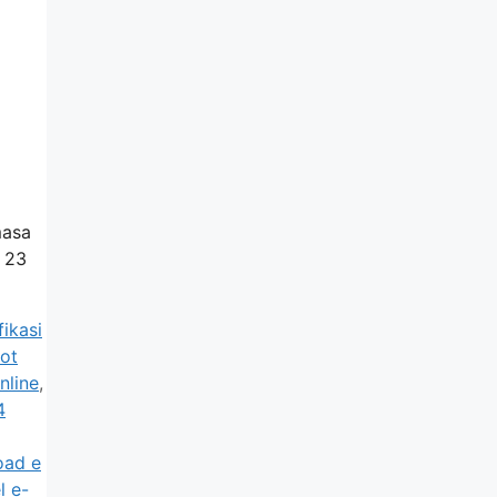
masa
l 23
fikasi
pot
nline
,
4
oad e
l e-