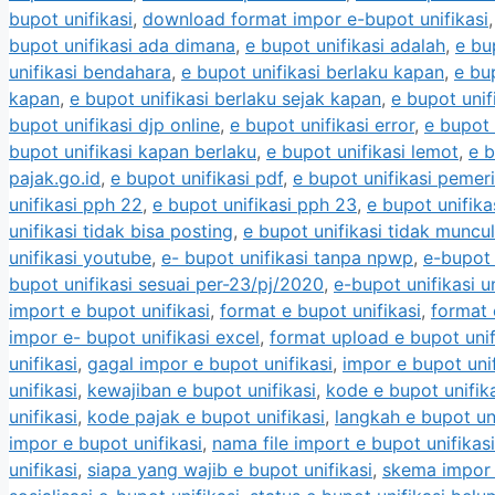
bupot unifikasi
,
download format impor e-bupot unifikasi
bupot unifikasi ada dimana
,
e bupot unifikasi adalah
,
e bu
unifikasi bendahara
,
e bupot unifikasi berlaku kapan
,
e bu
kapan
,
e bupot unifikasi berlaku sejak kapan
,
e bupot unif
bupot unifikasi djp online
,
e bupot unifikasi error
,
e bupot 
bupot unifikasi kapan berlaku
,
e bupot unifikasi lemot
,
e b
pajak.go.id
,
e bupot unifikasi pdf
,
e bupot unifikasi pemer
unifikasi pph 22
,
e bupot unifikasi pph 23
,
e bupot unifika
unifikasi tidak bisa posting
,
e bupot unifikasi tidak muncul
unifikasi youtube
,
e- bupot unifikasi tanpa npwp
,
e-bupot 
bupot unifikasi sesuai per-23/pj/2020
,
e-bupot unifikasi u
import e bupot unifikasi
,
format e bupot unifikasi
,
format 
impor e- bupot unifikasi excel
,
format upload e bupot unif
unifikasi
,
gagal impor e bupot unifikasi
,
impor e bupot unif
unifikasi
,
kewajiban e bupot unifikasi
,
kode e bupot unifik
unifikasi
,
kode pajak e bupot unifikasi
,
langkah e bupot uni
impor e bupot unifikasi
,
nama file import e bupot unifikasi
unifikasi
,
siapa yang wajib e bupot unifikasi
,
skema impor 