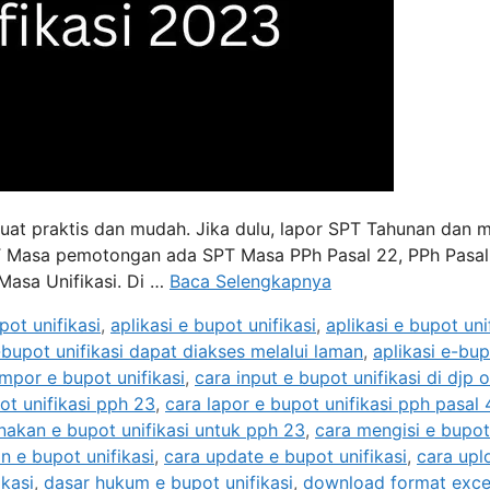
buat praktis dan mudah. Jika dulu, lapor SPT Tahunan dan 
u SPT Masa pemotongan ada SPT Masa PPh Pasal 22, PPh Pasa
 Masa Unifikasi. Di …
Baca Selengkapnya
pot unifikasi
,
aplikasi e bupot unifikasi
,
aplikasi e bupot uni
-bupot unifikasi dapat diakses melalui laman
,
aplikasi e-bu
impor e bupot unifikasi
,
cara input e bupot unifikasi di djp o
ot unifikasi pph 23
,
cara lapor e bupot unifikasi pph pasal 
akan e bupot unifikasi untuk pph 23
,
cara mengisi e bupot
n e bupot unifikasi
,
cara update e bupot unifikasi
,
cara upl
ikasi
,
dasar hukum e bupot unifikasi
,
download format exce