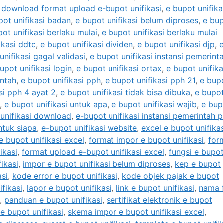
,
download format upload e-bupot unifikasi
,
e bupot unifika
pot unifikasi badan
,
e bupot unifikasi belum diproses
,
e bu
pot unifikasi berlaku mulai
,
e bupot unifikasi berlaku mulai
ikasi ddtc
,
e bupot unifikasi dividen
,
e bupot unifikasi djp
,
unifikasi gagal validasi
,
e bupot unifikasi instansi pemerint
upot unifikasi login
,
e bupot unifikasi ortax
,
e bupot unifika
intah
,
e bupot unifikasi pph
,
e bupot unifikasi pph 21
,
e bup
si pph 4 ayat 2
,
e bupot unifikasi tidak bisa dibuka
,
e bupo
,
e bupot unifikasi untuk apa
,
e bupot unifikasi wajib
,
e bup
unifikasi download
,
e-bupot unifikasi instansi pemerintah p
ntuk siapa
,
e-bupot unifikasi website
,
excel e bupot unifikas
e bupot unifikasi excel
,
format impor e bupot unifikasi
,
for
ikasi
,
format upload e-bupot unifikasi excel
,
fungsi e bupo
ikasi
,
impor e bupot unifikasi belum diproses
,
kep e bupot
asi
,
kode error e bupot unifikasi
,
kode objek pajak e bupot
fikasi
,
lapor e bupot unifikasi
,
link e bupot unifikasi
,
nama f
,
panduan e bupot unifikasi
,
sertifikat elektronik e bupot
e bupot unifikasi
,
skema impor e bupot unifikasi excel
,