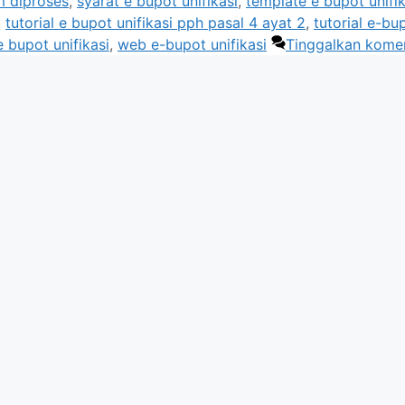
m diproses
,
syarat e bupot unifikasi
,
template e bupot unifik
,
tutorial e bupot unifikasi pph pasal 4 ayat 2
,
tutorial e-bu
 bupot unifikasi
,
web e-bupot unifikasi
Tinggalkan kome