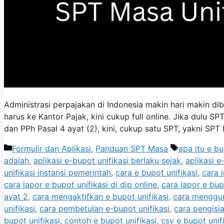
Administrasi perpajakan di Indonesia makin hari makin di
harus ke Kantor Pajak, kini cukup full online. Jika dul
dan PPh Pasal 4 ayat (2), kini, cukup satu SPT, yakni SPT
Kategori
Tag
Formulir dan Aplikasi
,
Panduan SPT Masa
apa itu e bu
adalah
,
aplikasi e-bupot unifikasi berlaku sejak
,
aplikasi e
unifikasi instansi pemerintah
,
cara e bupot unifikasi
,
cara 
cara lapor e bupot unifikasi di djp online
,
cara lapor e bup
ayat 2
,
cara mengaktifkan e bupot unifikasi
,
cara menggun
unifikasi
,
cara pembetulan e-bupot unifikasi
,
cara pengisia
bupot unifikasi
,
contoh e bupot unifikasi
,
csv e bupot unif