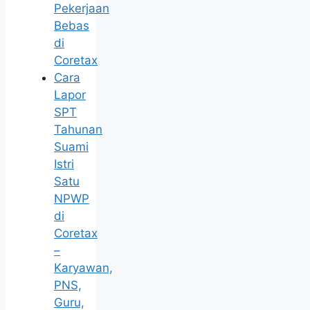
Pekerjaan
Bebas
di
Coretax
Cara
Lapor
SPT
Tahunan
Suami
Istri
Satu
NPWP
di
Coretax
–
Karyawan,
PNS,
Guru,