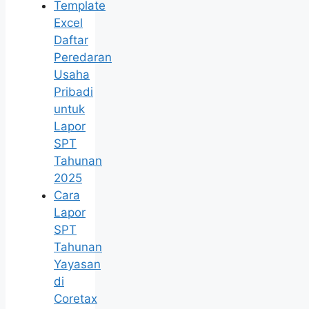
Template
Excel
Daftar
Peredaran
Usaha
Pribadi
untuk
Lapor
SPT
Tahunan
2025
Cara
Lapor
SPT
Tahunan
Yayasan
di
Coretax