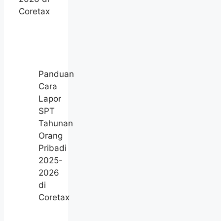
Coretax
Panduan
Cara
Lapor
SPT
Tahunan
Orang
Pribadi
2025-
2026
di
Coretax