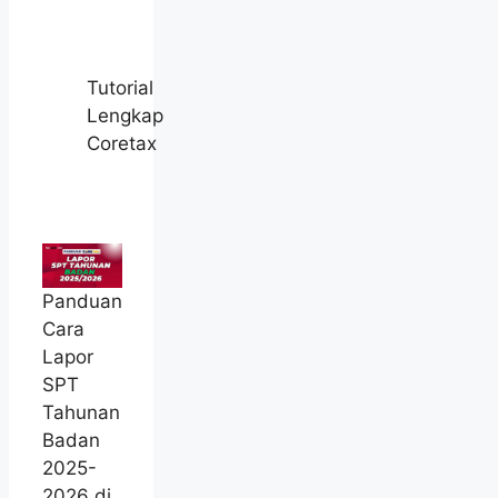
Tutorial
Lengkap
Coretax
Panduan
Cara
Lapor
SPT
Tahunan
Badan
2025-
2026 di