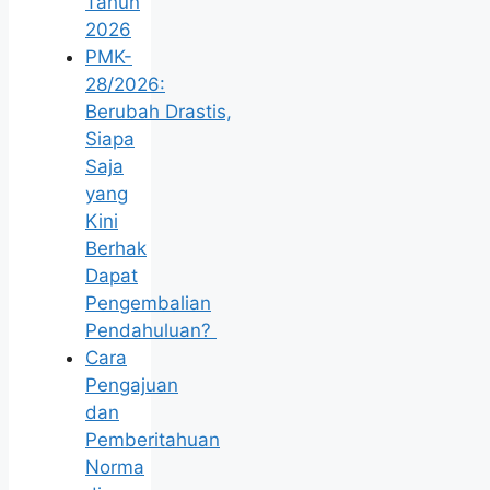
Tahun
2026
PMK-
28/2026:
Berubah Drastis,
Siapa
Saja
yang
Kini
Berhak
Dapat
Pengembalian
Pendahuluan?
Cara
Pengajuan
dan
Pemberitahuan
Norma