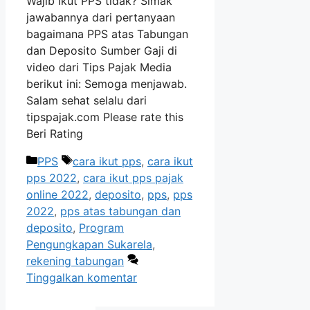
Wajib Ikut PPS tidak? Simak
jawabannya dari pertanyaan
bagaimana PPS atas Tabungan
dan Deposito Sumber Gaji di
video dari Tips Pajak Media
berikut ini: Semoga menjawab.
Salam sehat selalu dari
tipspajak.com Please rate this
Beri Rating
Kategori
Tag
PPS
cara ikut pps
,
cara ikut
pps 2022
,
cara ikut pps pajak
online 2022
,
deposito
,
pps
,
pps
2022
,
pps atas tabungan dan
deposito
,
Program
Pengungkapan Sukarela
,
rekening tabungan
Tinggalkan komentar