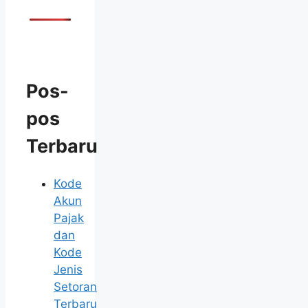
Pos-
pos
Terbaru
Kode
Akun
Pajak
dan
Kode
Jenis
Setoran
Terbaru