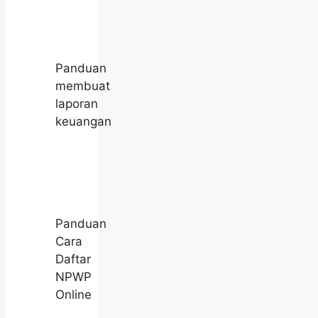
Panduan
membuat
laporan
keuangan
Panduan
Cara
Daftar
NPWP
Online