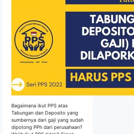
Bagaimana ikut PPS atas
Tabungan dan Deposito yang
sumbernya dari gaji yang sudah
dipotong PPh dari perusahaan?