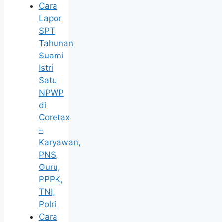
Cara
Lapor
SPT
Tahunan
Suami
Istri
Satu
NPWP
di
Coretax
–
Karyawan,
PNS,
Guru,
PPPK,
TNI,
Polri
Cara