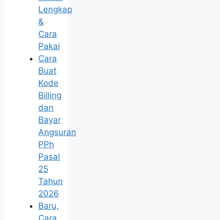
Lengkap
&
Cara
Pakai
Cara
Buat
Kode
Billing
dan
Bayar
Angsuran
PPh
Pasal
25
Tahun
2026
Baru,
Cara