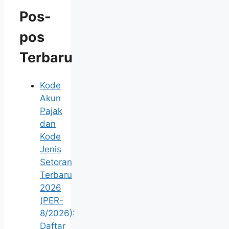
Pos-
pos
Terbaru
Kode
Akun
Pajak
dan
Kode
Jenis
Setoran
Terbaru
2026
(PER-
8/2026):
Daftar