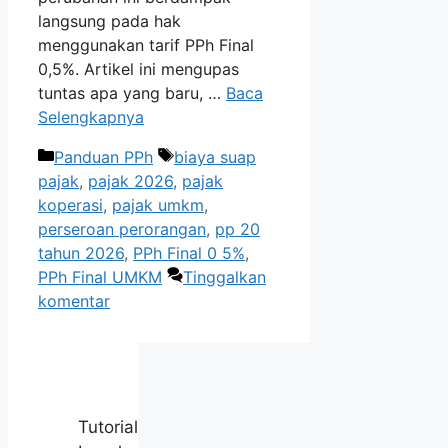
langsung pada hak
menggunakan tarif PPh Final
0,5%. Artikel ini mengupas
tuntas apa yang baru, …
Baca
Selengkapnya
Kategori
Tag
Panduan PPh
biaya suap
pajak
,
pajak 2026
,
pajak
koperasi
,
pajak umkm
,
perseroan perorangan
,
pp 20
tahun 2026
,
PPh Final 0 5%
,
PPh Final UMKM
Tinggalkan
komentar
Tutorial