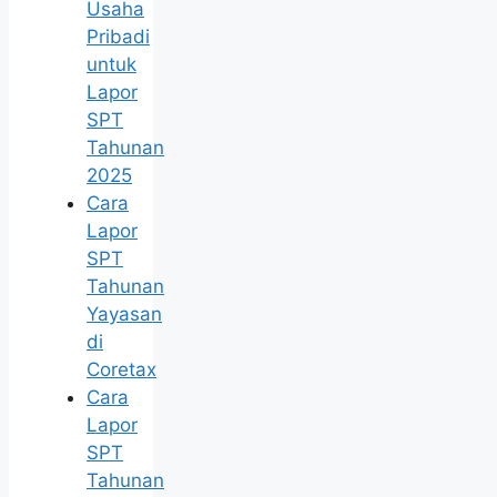
Usaha
Pribadi
untuk
Lapor
SPT
Tahunan
2025
Cara
Lapor
SPT
Tahunan
Yayasan
di
Coretax
Cara
Lapor
SPT
Tahunan