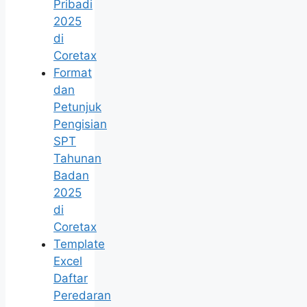
Pribadi
2025
di
Coretax
Format
dan
Petunjuk
Pengisian
SPT
Tahunan
Badan
2025
di
Coretax
Template
Excel
Daftar
Peredaran