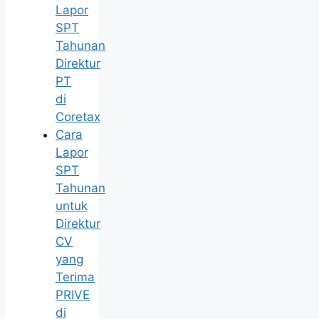
Lapor
SPT
Tahunan
Direktur
PT
di
Coretax
Cara
Lapor
SPT
Tahunan
untuk
Direktur
CV
yang
Terima
PRIVE
di