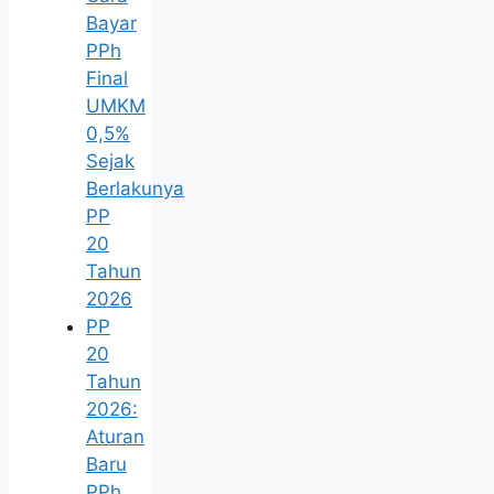
Bayar
PPh
Final
UMKM
0,5%
Sejak
Berlakunya
PP
20
Tahun
2026
PP
20
Tahun
2026:
Aturan
Baru
PPh