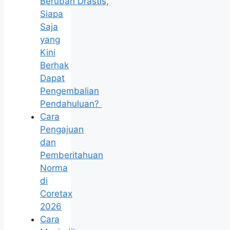
Berubah Drastis,
Siapa
Saja
yang
Kini
Berhak
Dapat
Pengembalian
Pendahuluan?
Cara
Pengajuan
dan
Pemberitahuan
Norma
di
Coretax
2026
Cara