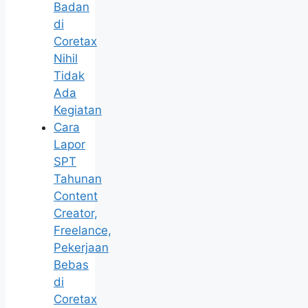
Badan
di
Coretax
Nihil
Tidak
Ada
Kegiatan
Cara
Lapor
SPT
Tahunan
Content
Creator,
Freelance,
Pekerjaan
Bebas
di
Coretax