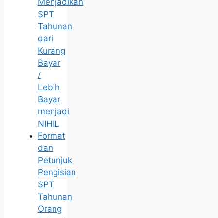
Menjadikan
SPT
Tahunan
dari
Kurang
Bayar
/
Lebih
Bayar
menjadi
NIHIL
Format
dan
Petunjuk
Pengisian
SPT
Tahunan
Orang