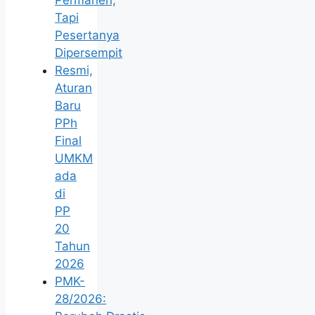
Permanen,
Tapi
Pesertanya
Dipersempit
Resmi,
Aturan
Baru
PPh
Final
UMKM
ada
di
PP
20
Tahun
2026
PMK-
28/2026: