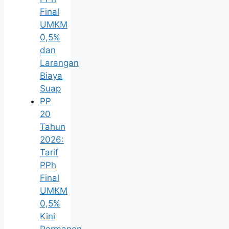
Final
UMKM
0,5%
dan
Larangan
Biaya
Suap
PP
20
Tahun
2026:
Tarif
PPh
Final
UMKM
0,5%
Kini