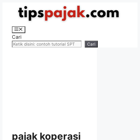
Langsung
ke
isi
Menu
Cari
Cari
pajak koperasi