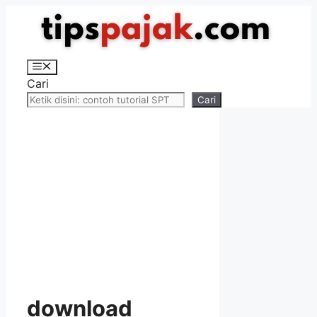
Langsung
ke
isi
Menu
Cari
Cari
download