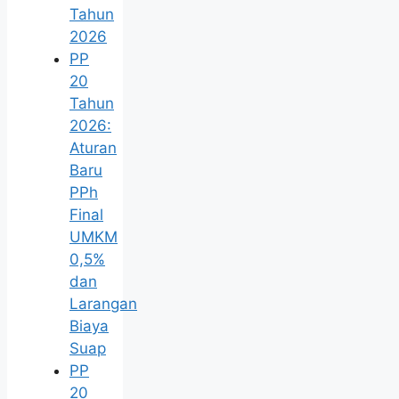
Tahun
2026
PP
20
Tahun
2026:
Aturan
Baru
PPh
Final
UMKM
0,5%
dan
Larangan
Biaya
Suap
PP
20