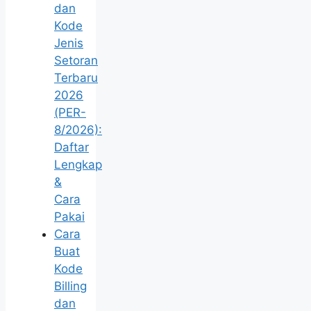
dan
Kode
Jenis
Setoran
Terbaru
2026
(PER-
8/2026):
Daftar
Lengkap
&
Cara
Pakai
Cara
Buat
Kode
Billing
dan