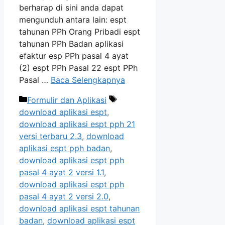
berharap di sini anda dapat
mengunduh antara lain: espt
tahunan PPh Orang Pribadi espt
tahunan PPh Badan aplikasi
efaktur esp PPh pasal 4 ayat
(2) espt PPh Pasal 22 espt PPh
Pasal …
Baca Selengkapnya
Kategori
Tag
Formulir dan Aplikasi
download aplikasi espt
,
download aplikasi espt pph 21
versi terbaru 2.3
,
download
aplikasi espt pph badan
,
download aplikasi espt pph
pasal 4 ayat 2 versi 1.1
,
download aplikasi espt pph
pasal 4 ayat 2 versi 2.0
,
download aplikasi espt tahunan
badan
,
download aplikasi espt