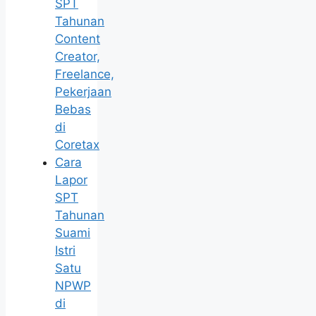
SPT
Tahunan
Content
Creator,
Freelance,
Pekerjaan
Bebas
di
Coretax
Cara
Lapor
SPT
Tahunan
Suami
Istri
Satu
NPWP
di