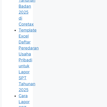
Tahunan
Badan
2025
di
Coretax
Template
Excel
Daftar
Peredaran
Usaha
Pribadi
untuk
Lapor
SPT
Tahunan
2025
Cara
Lapor