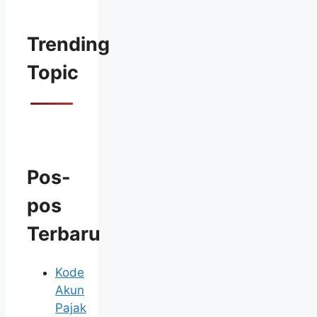
Trending
Topic
Pos-
pos
Terbaru
Kode
Akun
Pajak