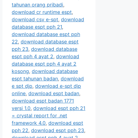
tahunan orang pribadi
,
download cr runtime espt
,
download csv e-spt
,
download
database espt pph 21
,
download database espt pph
22
,
download database espt
pph 23
,
download database
espt pph 4 ayat 2
,
download
database espt pph 4 ayat 2
kosong
,
download database
espt tahunan badan
,
download
e spt djp
,
download e-spt djp
online
,
download espt badan
,
download espt badan 1771
versi 1.0
,
download espt pph 21
= crystal report for .net
framework 4.0
,
download espt
pph 22
,
download espt pph 23
,
download espt pph 4 ayat 2
,