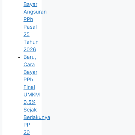
Bayar
Angsuran
PPh
Pasal
25
Tahun
2026
Baru,
Cara
Bayar
PPh
Final
UMKM
0,5%
Sejak
Berlakunya
PP
20