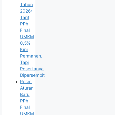
Tahun
2026:
Tarif
PPh
Final
UMKM
0,5%
Kini
Permanen,
Tapi
Pesertanya
Dipersempit
Resmi,
Aturan
Baru
PPh
Final
UMKM