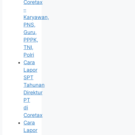
Coretax
–
Karyawan,
PNS,
Guru,
PPPK,
TNI,
Polri
Cara
Lapor
SPT
Tahunan
Direktur
PT
di
Coretax
Cara
Lapor