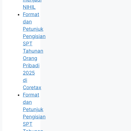
NIHIL
Format
dan
Petunjuk
Pengisian
SPT
Tahunan
Orang
Pribadi
2025
di
Coretax
Format
dan
Petunjuk
Pengisian
SPT