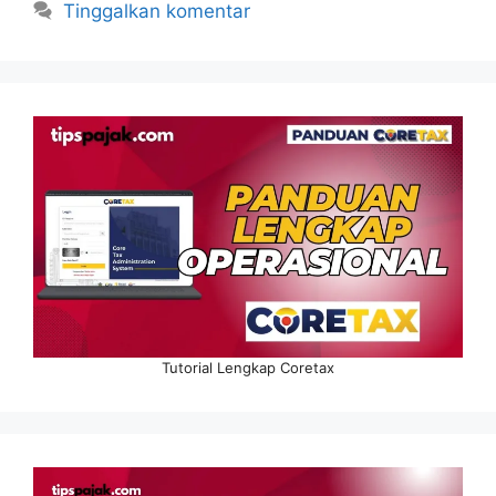
Tinggalkan komentar
Tutorial Lengkap Coretax