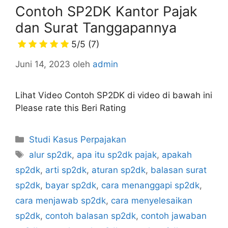
Contoh SP2DK Kantor Pajak
dan Surat Tanggapannya
5/5
(7)
Juni 14, 2023
oleh
admin
Lihat Video Contoh SP2DK di video di bawah ini
Please rate this Beri Rating
Kategori
Studi Kasus Perpajakan
Tag
alur sp2dk
,
apa itu sp2dk pajak
,
apakah
sp2dk
,
arti sp2dk
,
aturan sp2dk
,
balasan surat
sp2dk
,
bayar sp2dk
,
cara menanggapi sp2dk
,
cara menjawab sp2dk
,
cara menyelesaikan
sp2dk
,
contoh balasan sp2dk
,
contoh jawaban