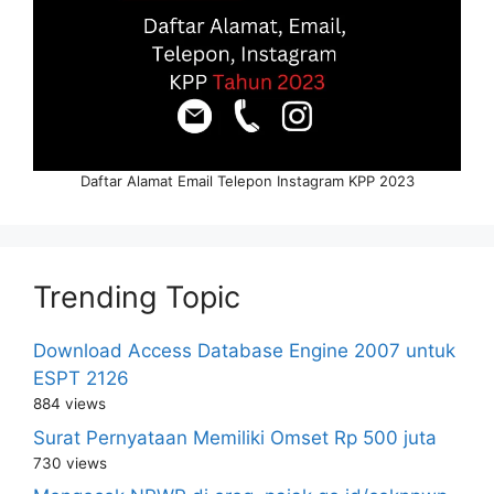
Daftar Alamat Email Telepon Instagram KPP 2023
Trending Topic
Download Access Database Engine 2007 untuk
ESPT 2126
884 views
Surat Pernyataan Memiliki Omset Rp 500 juta
730 views