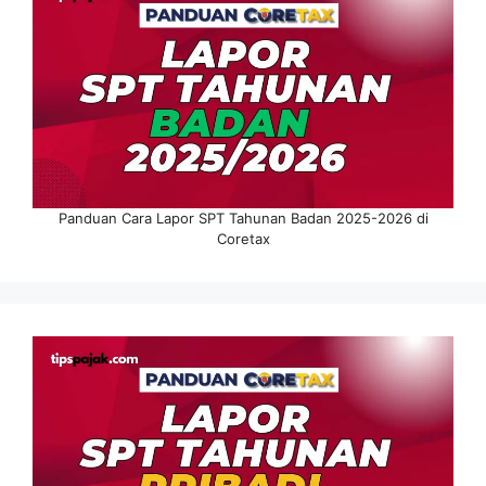
Panduan Cara Lapor SPT Tahunan Badan 2025-2026 di
Coretax