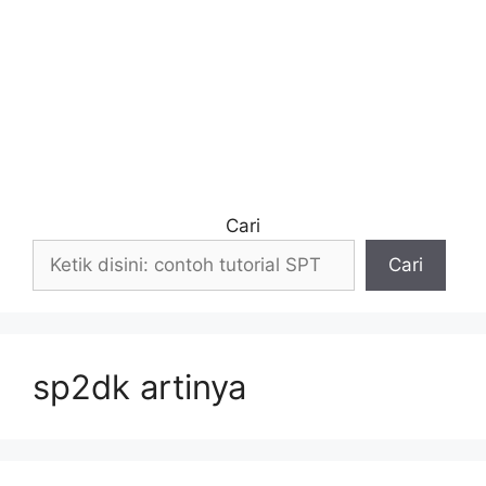
Cari
Cari
sp2dk artinya