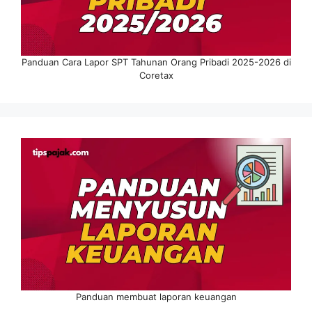
Panduan Cara Lapor SPT Tahunan Orang Pribadi 2025-2026 di
Coretax
Panduan membuat laporan keuangan