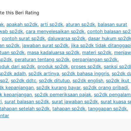
e this Beri Rating
ak
,
apakah sp2dk
,
arti sp2dk
,
aturan sp2dk
,
balasan surat
wab sp2dk
,
cara menyelesaikan sp2dk
,
contoh balasan sp
,
contoh surat sp2dk
,
daluwarsa sp2dk
,
dasar hukum sp2d
an sp2dk
,
jawaban surat sp2dk
,
jika sp2dk tidak ditanggap
tuan sp2dk
,
masa kadaluarsa sp2dk
,
materi sp2dk
,
menjaw
sp2dk
,
peraturan tentang sp2dk
,
perpanjangan sp2dk
,
oduk dari sp2dk
,
produk sp2dk
,
proses sp2dk
,
sanksi sp2d
sp2dk adalh
,
sp2dk artinya
,
sp2dk bahasa inggris
,
sp2dk d
 sp2
,
sp2dk ddtc
,
sp2dk ditutup
,
sp2dk english
,
sp2dk ikut
dk kepanjangan
,
sp2dk kurang bayar
,
sp2dk orang pribadi
,
k kepanjangan
,
sp2dk pemeriksaan pajak
,
sp2dk pengalam
i
,
surat balasan sp2dk
,
surat jawaban sp2dk
,
surat kuasa 
tahapan setelah sp2dk
,
tahapan sp2dk
,
tanggapan sp2dk
,
ntar