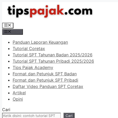
Langsung
ke
isi
Menu
Menu
Panduan Laporan Keuangan
Tutorial Coretax
Tutorial SPT Tahunan Badan 2025/2026
Tutorial SPT Tahunan Pribadi 2025/2026
Tips Pajak Academy
Format dan Petunjuk SPT Badan
Format dan Petunjuk SPT Pribadi
Daftar Video Panduan SPT Coretax
Artikel
Opini
Cari
Cari