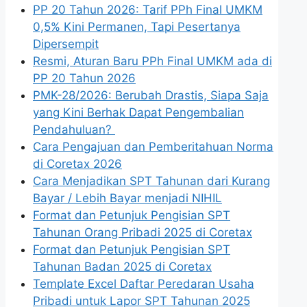
PP 20 Tahun 2026: Tarif PPh Final UMKM
0,5% Kini Permanen, Tapi Pesertanya
Dipersempit
Resmi, Aturan Baru PPh Final UMKM ada di
PP 20 Tahun 2026
PMK-28/2026: Berubah Drastis, Siapa Saja
yang Kini Berhak Dapat Pengembalian
Pendahuluan?
Cara Pengajuan dan Pemberitahuan Norma
di Coretax 2026
Cara Menjadikan SPT Tahunan dari Kurang
Bayar / Lebih Bayar menjadi NIHIL
Format dan Petunjuk Pengisian SPT
Tahunan Orang Pribadi 2025 di Coretax
Format dan Petunjuk Pengisian SPT
Tahunan Badan 2025 di Coretax
Template Excel Daftar Peredaran Usaha
Pribadi untuk Lapor SPT Tahunan 2025