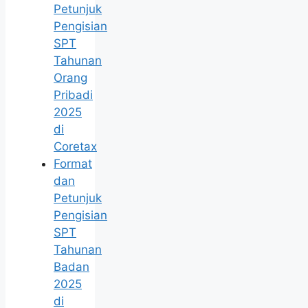
Petunjuk
Pengisian
SPT
Tahunan
Orang
Pribadi
2025
di
Coretax
Format
dan
Petunjuk
Pengisian
SPT
Tahunan
Badan
2025
di