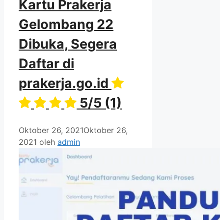
Kartu Prakerja
Gelombang 22
Dibuka, Segera
Daftar di
prakerja.go.id
5/5
(1)
Oktober 26, 2021
Oktober 26,
2021
oleh
admin