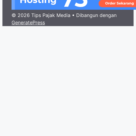
© 2026 Tips Pajak Media
• Dibangun dengan
GeneratePress