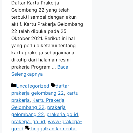
Daftar Kartu Prakerja
Gelombang 22 yang telah
terbukti sampai dengan akun
aktif. Kartu Prakerja Gelombang
22 telah dibuka pada 25
Oktober 2021. Berikut ini hal
yang perlu diketahui tentang
kartu prakerja sebagaimana
dikutip dari halaman resmi
prakerja Program …
Baca
Selengkapnya
Kategori
Tag
Uncategorized
daftar
prakerja gelombang 22
,
kartu
prakerja
,
Kartu Prakerja
Gelombang 22
,
prakerja
gelombang 22
,
prakerja go id
,
prakerja. go. id
,
www-prakerja-
go-id
Tinggalkan komentar