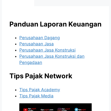
Panduan Laporan Keuangan
Perusahaan Dagang
Perusahaan Jasa
Perusahaan Jasa Konstruksi
Perusahaan Jasa Konstruksi dan
Pengadaan
Tips Pajak Network
Tips Pajak Academy
Tips Pajak Media