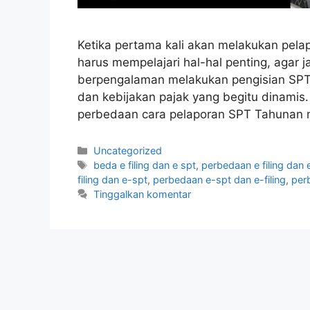
Ketika pertama kali akan melakukan pelap
harus mempelajari hal-hal penting, agar j
berpengalaman melakukan pengisian SPT p
dan kebijakan pajak yang begitu dinamis. 
perbedaan cara pelaporan SPT Tahunan 
Kategori
Uncategorized
Tag
beda e filing dan e spt
,
perbedaan e filing dan e
filing dan e-spt
,
perbedaan e-spt dan e-filing
,
per
Tinggalkan komentar