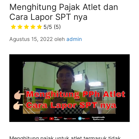
Menghitung Pajak Atlet dan
Cara Lapor SPT nya
5/5
(5)
Agustus 15, 2022
oleh
admin
Menghitung pajak untuk atlet termasuk tidak