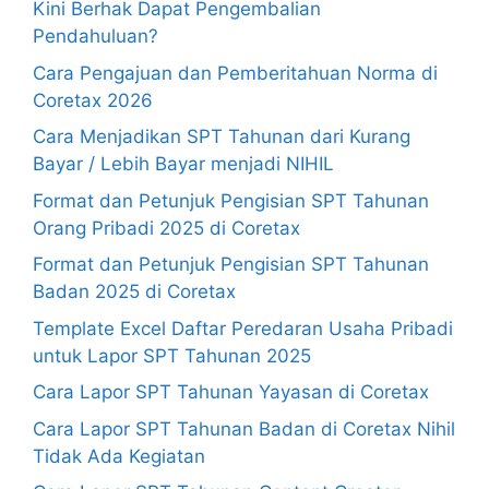
Kini Berhak Dapat Pengembalian
Pendahuluan?
Cara Pengajuan dan Pemberitahuan Norma di
Coretax 2026
Cara Menjadikan SPT Tahunan dari Kurang
Bayar / Lebih Bayar menjadi NIHIL
Format dan Petunjuk Pengisian SPT Tahunan
Orang Pribadi 2025 di Coretax
Format dan Petunjuk Pengisian SPT Tahunan
Badan 2025 di Coretax
Template Excel Daftar Peredaran Usaha Pribadi
untuk Lapor SPT Tahunan 2025
Cara Lapor SPT Tahunan Yayasan di Coretax
Cara Lapor SPT Tahunan Badan di Coretax Nihil
Tidak Ada Kegiatan