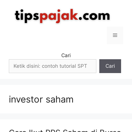
Langsung
ke
isi
Menu
Cari
Cari
investor saham