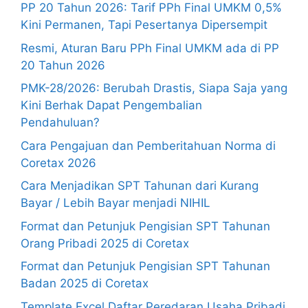
PP 20 Tahun 2026: Tarif PPh Final UMKM 0,5%
Kini Permanen, Tapi Pesertanya Dipersempit
Resmi, Aturan Baru PPh Final UMKM ada di PP
20 Tahun 2026
PMK-28/2026: Berubah Drastis, Siapa Saja yang
Kini Berhak Dapat Pengembalian
Pendahuluan?
Cara Pengajuan dan Pemberitahuan Norma di
Coretax 2026
Cara Menjadikan SPT Tahunan dari Kurang
Bayar / Lebih Bayar menjadi NIHIL
Format dan Petunjuk Pengisian SPT Tahunan
Orang Pribadi 2025 di Coretax
Format dan Petunjuk Pengisian SPT Tahunan
Badan 2025 di Coretax
Template Excel Daftar Peredaran Usaha Pribadi