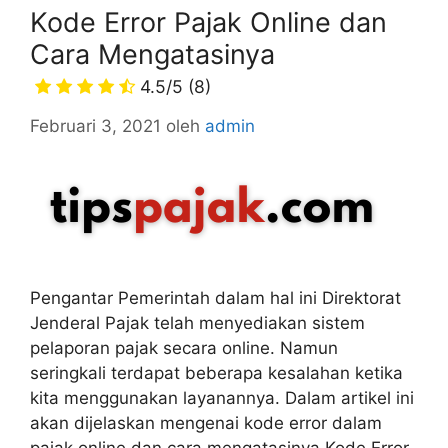
Kode Error Pajak Online dan
Cara Mengatasinya
4.5/5
(8)
Februari 3, 2021
oleh
admin
Pengantar Pemerintah dalam hal ini Direktorat
Jenderal Pajak telah menyediakan sistem
pelaporan pajak secara online. Namun
seringkali terdapat beberapa kesalahan ketika
kita menggunakan layanannya. Dalam artikel ini
akan dijelaskan mengenai kode error dalam