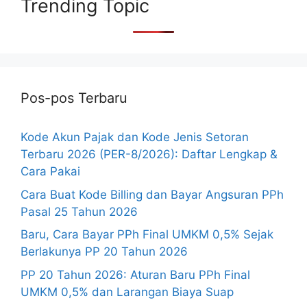
Trending Topic
Pos-pos Terbaru
Kode Akun Pajak dan Kode Jenis Setoran
Terbaru 2026 (PER-8/2026): Daftar Lengkap &
Cara Pakai
Cara Buat Kode Billing dan Bayar Angsuran PPh
Pasal 25 Tahun 2026
Baru, Cara Bayar PPh Final UMKM 0,5% Sejak
Berlakunya PP 20 Tahun 2026
PP 20 Tahun 2026: Aturan Baru PPh Final
UMKM 0,5% dan Larangan Biaya Suap