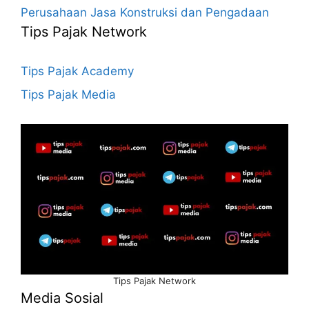
Perusahaan Jasa Konstruksi dan Pengadaan
Tips Pajak Network
Tips Pajak Academy
Tips Pajak Media
Tips Pajak Network
Media Sosial