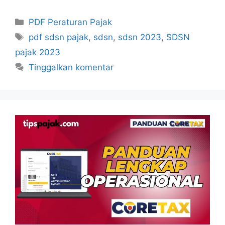
Kategori
PDF Peraturan Pajak
Tag
pdf sdsn pajak
,
sdsn
,
sdsn 2023
,
SDSN
pajak 2023
Tinggalkan komentar