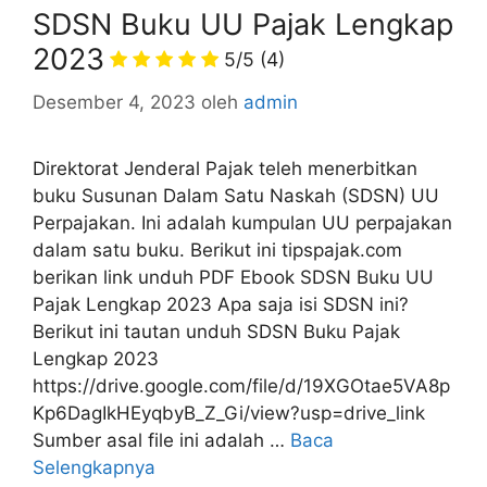
SDSN Buku UU Pajak Lengkap
2023
5/5
(4)
Desember 4, 2023
oleh
admin
Direktorat Jenderal Pajak teleh menerbitkan
buku Susunan Dalam Satu Naskah (SDSN) UU
Perpajakan. Ini adalah kumpulan UU perpajakan
dalam satu buku. Berikut ini tipspajak.com
berikan link unduh PDF Ebook SDSN Buku UU
Pajak Lengkap 2023 Apa saja isi SDSN ini?
Berikut ini tautan unduh SDSN Buku Pajak
Lengkap 2023
https://drive.google.com/file/d/19XGOtae5VA8p
Kp6DagIkHEyqbyB_Z_Gi/view?usp=drive_link
Sumber asal file ini adalah …
Baca
Selengkapnya